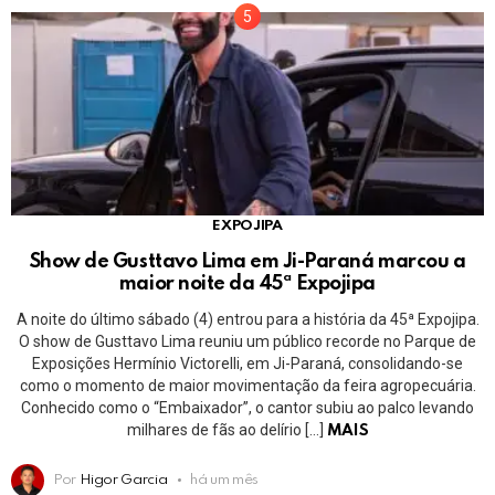
EXPOJIPA
Show de Gusttavo Lima em Ji-Paraná marcou a
maior noite da 45ª Expojipa
A noite do último sábado (4) entrou para a história da 45ª Expojipa.
O show de Gusttavo Lima reuniu um público recorde no Parque de
Exposições Hermínio Victorelli, em Ji-Paraná, consolidando-se
como o momento de maior movimentação da feira agropecuária.
Conhecido como o “Embaixador”, o cantor subiu ao palco levando
milhares de fãs ao delírio […]
MAIS
Por
Higor Garcia
há um mês