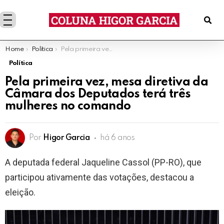
You are here:
Home
Política
Pela primeira vez, mesa diretiva da Câmara dos Deputados terá três mulheres no comando
Política
Pela primeira vez, mesa diretiva da
Câmara dos Deputados terá três
mulheres no comando
Por
Higor Garcia
há 6 anos
A deputada federal Jaqueline Cassol (PP-RO), que
participou ativamente das votações, destacou a
eleição.