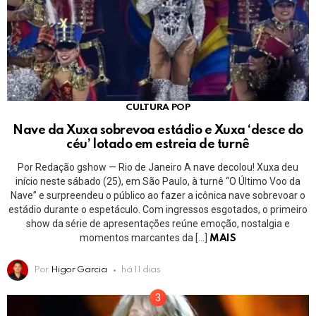
CULTURA POP
Nave da Xuxa sobrevoa estádio e Xuxa ‘desce do
céu’ lotado em estreia de turnê
Por Redação gshow — Rio de Janeiro A nave decolou! Xuxa deu
início neste sábado (25), em São Paulo, à turnê “O Último Voo da
Nave” e surpreendeu o público ao fazer a icônica nave sobrevoar o
estádio durante o espetáculo. Com ingressos esgotados, o primeiro
show da série de apresentações reúne emoção, nostalgia e
momentos marcantes da […]
MAIS
Por
Higor Garcia
há 11 dias