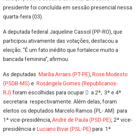
presidente foi concluída em sessão presencial nessa
quarta-feira (03).
A deputada federal Jaqueline Cassol (PP-RO), que
participou ativamente das votações, destacou a
eleição. “É um fato inédito que fortalece muito a
bancada feminina”, afirmou.
As deputadas
Marília Arraes (PT-PE)
,
Rose Modesto
(PSDB-MS)
e
Rosângela Gomes (Republicanos-
RJ)
foram escolhidas para ocupar  a 2ª, 3ª e 4ª
secretaria respectivamente. Além delas, foram
eleitos os deputados Marcelo Ramos (PL- AM) para
1ª vice-presidência,
André de Paula (PSD-PE)
; 2ª vice-
presidência e
Luciano Bivar (PSL-PE)
para 1ª