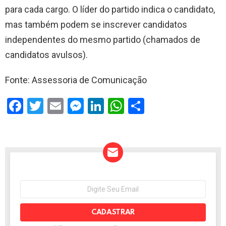
para cada cargo. O líder do partido indica o candidato,
mas também podem se inscrever candidatos
independentes do mesmo partido (chamados de
candidatos avulsos).
Fonte: Assessoria de Comunicação
F
T
E
M
Li
W
S
a
wi
m
es
n
h
h
ce
tt
ail
se
ke
at
ar
b
er
n
dI
s
e
o
g
n
A
o
er
p
NEWSLETTER
Seu
e-
k
p
mail: