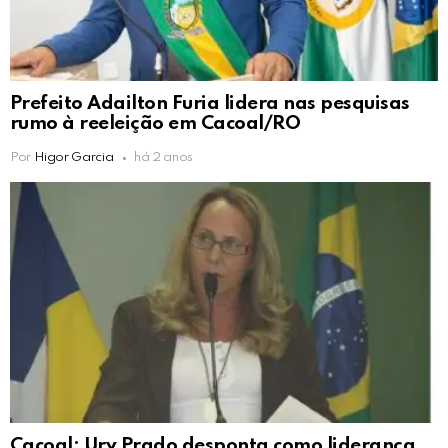
Prefeito Adailton Furia lidera nas pesquisas
rumo à reeleição em Cacoal/RO
Por
Higor Garcia
há 2 anos
Cacoal: Ury Prado desponta como liderança