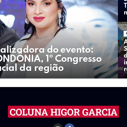
T
m
A
ealizadora do evento:
S
d
NDÔNIA, 1º Congresso
i
cial da região
r