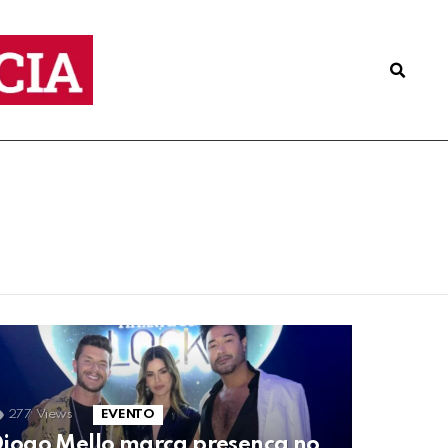
277
Views
EVENTO
iogo Mello marca presença no