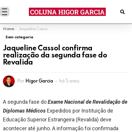
You are here:
Home
Jaqueline Cassol confirma realização da segunda fase do Revalida
Sem categoria
Jaqueline Cassol confirma
realização da segunda fase do
Revalida
Por
Higor Garcia
há 5 anos
A segunda fase do
Exame Nacional de Revalidação de
Diplomas Médicos
Expedidos por Instituição de
Educação Superior Estrangeira (Revalida) deve
acontecer até junho. A informação foi confirmada