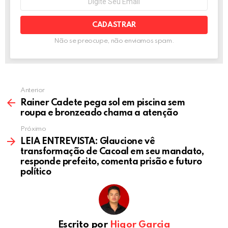
e-
k
p
mail:
Não se preocupe, não enviamos spam.
Anterior
Rainer Cadete pega sol em piscina sem
roupa e bronzeado chama a atenção
Próximo
LEIA ENTREVISTA: Glaucione vê
transformação de Cacoal em seu mandato,
responde prefeito, comenta prisão e futuro
político
Escrito por
Higor Garcia