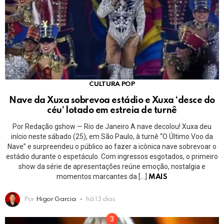
CULTURA POP
Nave da Xuxa sobrevoa estádio e Xuxa ‘desce do
céu’ lotado em estreia de turnê
Por Redação gshow — Rio de Janeiro A nave decolou! Xuxa deu
início neste sábado (25), em São Paulo, à turnê “O Último Voo da
Nave” e surpreendeu o público ao fazer a icônica nave sobrevoar o
estádio durante o espetáculo. Com ingressos esgotados, o primeiro
show da série de apresentações reúne emoção, nostalgia e
momentos marcantes da […]
MAIS
Por
Higor Garcia
há 13 dias