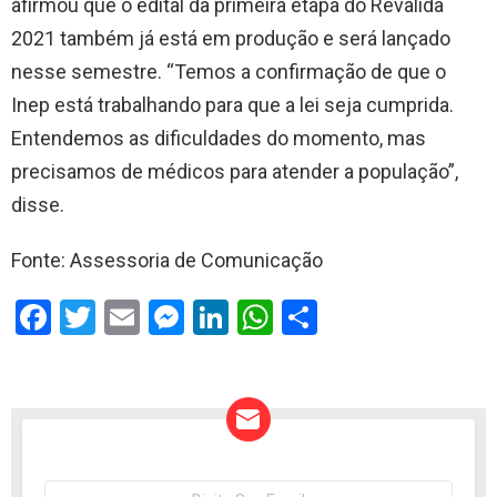
afirmou que o edital da primeira etapa do Revalida
2021 também já está em produção e será lançado
nesse semestre. “Temos a confirmação de que o
Inep está trabalhando para que a lei seja cumprida.
Entendemos as dificuldades do momento, mas
precisamos de médicos para atender a população”,
disse.
Fonte: Assessoria de Comunicação
F
T
E
M
Li
W
S
a
wi
m
es
n
h
h
ce
tt
ail
se
ke
at
ar
b
er
n
dI
s
e
o
g
n
A
o
er
p
NEWSLETTER
Seu