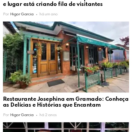
e lugar está criando fila de visitantes
Por
Higor Garcia
há um ano
Restaurante Josephina em Gramado: Conheça
as Delícias e Histórias que Encantam
Por
Higor Garcia
há 2 anos