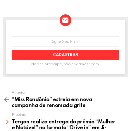
a
wi
m
es
n
h
h
ce
tt
ail
se
ke
at
ar
b
er
n
dI
s
e
o
g
n
A
o
er
p
NEWSLETTER
Seu
e-
k
p
mail:
Não se preocupe, não enviamos spam.
Anterior
“Miss Rondônia” estreia em nova
campanha de renomada grife
Próximo
Tergon realiza entrega do prêmio “Mulher
e Notável” no formato “Drive in” em Ji-