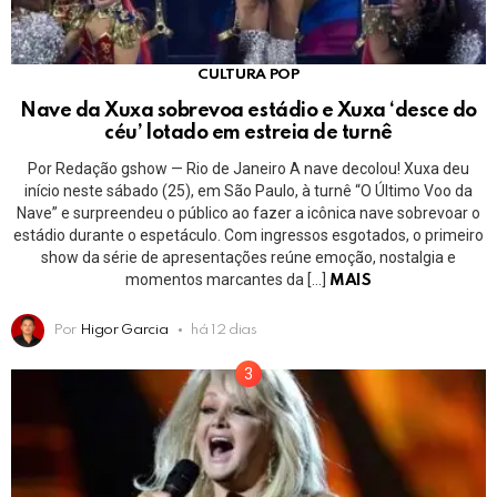
CULTURA POP
Nave da Xuxa sobrevoa estádio e Xuxa ‘desce do
céu’ lotado em estreia de turnê
Por Redação gshow — Rio de Janeiro A nave decolou! Xuxa deu
início neste sábado (25), em São Paulo, à turnê “O Último Voo da
Nave” e surpreendeu o público ao fazer a icônica nave sobrevoar o
estádio durante o espetáculo. Com ingressos esgotados, o primeiro
show da série de apresentações reúne emoção, nostalgia e
momentos marcantes da […]
MAIS
Por
Higor Garcia
há 12 dias