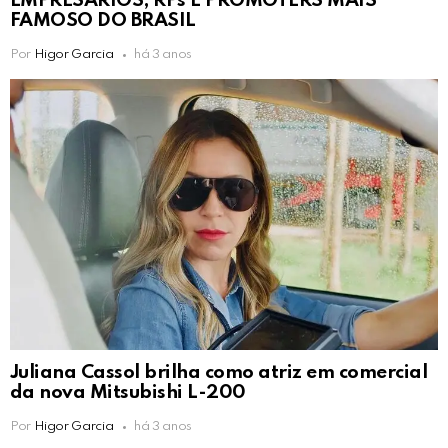
EMPRESÁRIOS, RPs E PROMOTERS MAIS
FAMOSO DO BRASIL
Por
Higor Garcia
há 3 anos
Juliana Cassol brilha como atriz em comercial
da nova Mitsubishi L-200
Por
Higor Garcia
há 3 anos