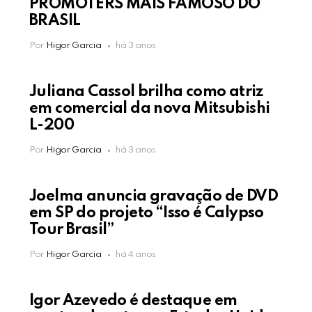
PROMOTERS MAIS FAMOSO DO
BRASIL
Por
Higor Garcia
há 3 anos
Juliana Cassol brilha como atriz
em comercial da nova Mitsubishi
L-200
Por
Higor Garcia
há 3 anos
Joelma anuncia gravação de DVD
em SP do projeto “Isso é Calypso
Tour Brasil”
Por
Higor Garcia
há 4 anos
Igor Azevedo é destaque em