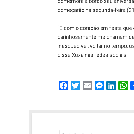
comemore a bordo seu aniversár
começarão na segunda-feira (21
⠀
“É com o coração em festa que
carinhosamente me chamam de r
inesquecível, voltar no tempo, u
disse Xuxa nas redes sociais.⠀
⠀
F
T
E
M
Li
a
wi
m
es
n
h
ce
tt
ail
se
ke
a
b
er
n
dI
s
o
g
n
o
er
p
NEWSLETTER
Seu