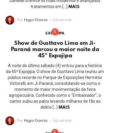
Danielle oferece os mais modernos e avançados
tratamentos em […]
MAIS
Por
Higor Garcia
há um mês
EXPOJIPA
Show de Gusttavo Lima em Ji-
Paraná marcou a maior noite da
45ª Expojipa
A noite do último sábado (4) entrou para a história
da 45ª Expojipa. O show de Gusttavo Lima reuniu um
público recorde no Parque de Exposições Hermínio
Victorelli, em Ji-Paraná, consolidando-se como o
momento de maior movimentação da feira
agropecuária. Conhecido como o “Embaixador”, o
cantor subiu ao palco levando milhares de fãs ao
delírio […]
MAIS
Por
Higor Garcia
há um mês