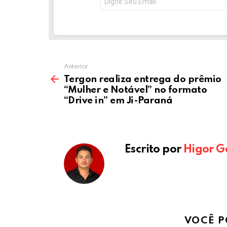
e-
k
p
mail:
Anterior
Tergon realiza entrega do prêmio
“Mulher e Notável” no formato
“Drive in” em Ji-Paraná
Escrito por
Higor G
VOCÊ P