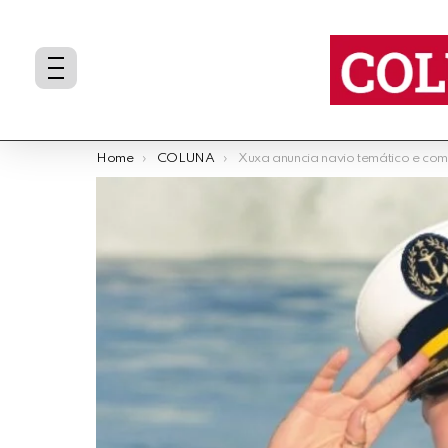
You are here:
Home
COLUNA
Xuxa anuncia navio temático e comemoração de aniversário com fã