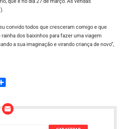
io, que é no dia 27 de março. As vendas
).⠀
 eu convido todos que cresceram comigo e que
ainha dos baixinhos para fazer uma viagem
sando a sua imaginação e virando criança de novo”,
W
S
h
t
ar
e
A