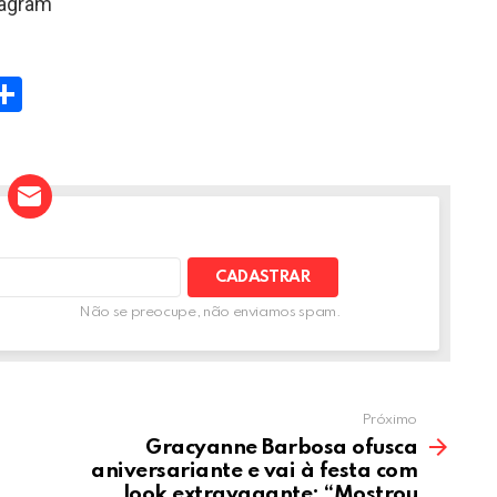
tagram
W
S
h
t
ar
e
A
Não se preocupe, não enviamos spam.
Próximo
Gracyanne Barbosa ofusca
aniversariante e vai à festa com
look extravagante: “Mostrou