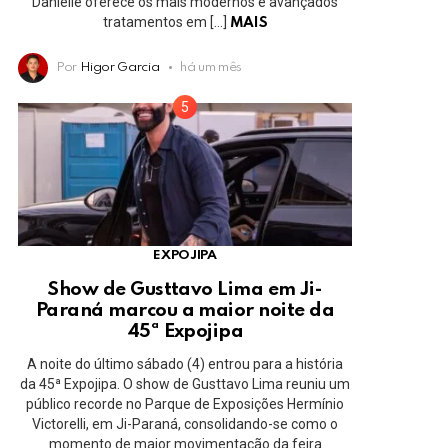
Danielle oferece os mais modernos e avançados
tratamentos em […]
MAIS
Por
Higor Garcia
há um mês
EXPOJIPA
Show de Gusttavo Lima em Ji-
Paraná marcou a maior noite da
45ª Expojipa
A noite do último sábado (4) entrou para a história
da 45ª Expojipa. O show de Gusttavo Lima reuniu um
público recorde no Parque de Exposições Hermínio
Victorelli, em Ji-Paraná, consolidando-se como o
momento de maior movimentação da feira