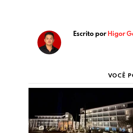
Escrito por
Higor G
VOCÊ P