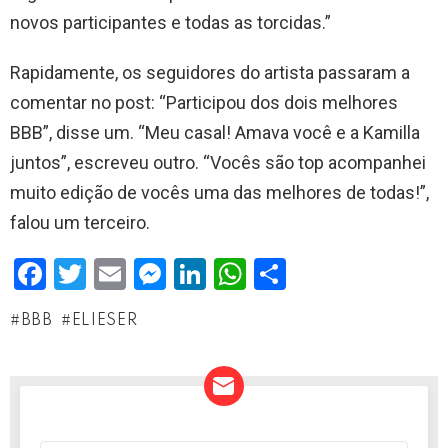
novos participantes e todas as torcidas.”
Rapidamente, os seguidores do artista passaram a
comentar no post: “Participou dos dois melhores
BBB”, disse um. “Meu casal! Amava você e a Kamilla
juntos”, escreveu outro. “Vocês são top acompanhei
muito edição de vocês uma das melhores de todas!”,
falou um terceiro.
F
T
E
M
Li
W
S
a
wi
m
es
n
h
h
BBB
ELIESER
ce
tt
ail
se
ke
at
ar
b
er
n
dI
s
e
o
g
n
A
o
er
p