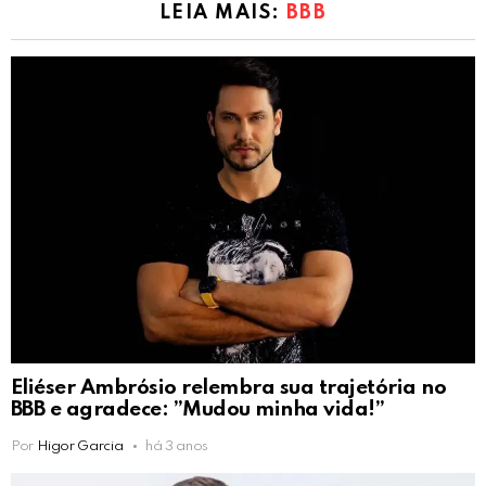
LEIA MAIS:
BBB
Eliéser Ambrósio relembra sua trajetória no
BBB e agradece: ”Mudou minha vida!”
Por
Higor Garcia
há 3 anos