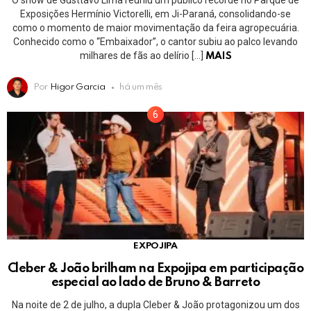
O show de Gusttavo Lima reuniu um público recorde no Parque de
Exposições Hermínio Victorelli, em Ji-Paraná, consolidando-se
como o momento de maior movimentação da feira agropecuária.
Conhecido como o “Embaixador”, o cantor subiu ao palco levando
milhares de fãs ao delírio […]
MAIS
Por
Higor Garcia
há um mês
EXPOJIPA
Cleber & João brilham na Expojipa em participação
especial ao lado de Bruno & Barreto
Na noite de 2 de julho, a dupla Cleber & João protagonizou um dos