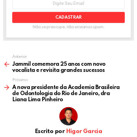
NEWSLETTER
Seu
k
p
e-
mail:
Não se preocupe, não enviamos spam.
Anterior
Jammil comemora 25 anos com novo
vocalista e revisita grandes sucessos
Próximo
A nova presidente da Academia Brasileira
de Odontologia do Rio de Janeiro, dra
Liana Lima Pinheiro
Escrito por
Higor Garcia