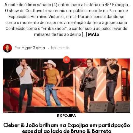
A noite do último sábado (4) entrou para a história da 45ª Expojipa.
O show de Gusttavo Lima reuniu um público recorde no Parque de
Exposições Hermínio Victorelli, em Ji-Paraná, consolidando-se
como o momento de maior movimentação da feira agropecuária.
Conhecido como o “Embaixador”, o cantor subiu ao palco levando
milhares de fãs ao delírio […]
MAIS
Por
Higor Garcia
há um mês
EXPOJIPA
Cleber & João brilham na Expojipa em participação
especial ao lado de Bruno & Barreto