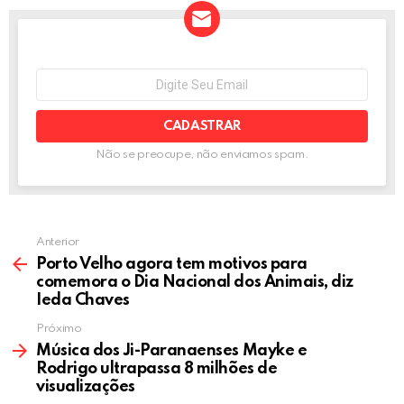
b
er
n
dI
s
e
o
g
n
A
o
er
p
NEWSLETTER
Seu
e-
k
p
mail:
Não se preocupe, não enviamos spam.
Anterior
Porto Velho agora tem motivos para
comemora o Dia Nacional dos Animais, diz
Ieda Chaves
Próximo
Música dos Ji-Paranaenses Mayke e
Rodrigo ultrapassa 8 milhões de
visualizações