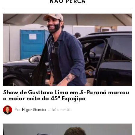
NÃO PERCA
Show de Gusttavo Lima em Ji-Paraná marcou
a maior noite da 45ª Expojipa
Por
Higor Garcia
há um mês