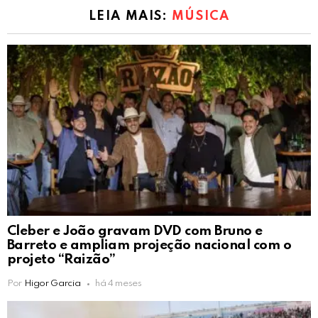
LEIA MAIS:
MÚSICA
Cleber e João gravam DVD com Bruno e
Barreto e ampliam projeção nacional com o
projeto “Raizão”
Por
Higor Garcia
há 4 meses