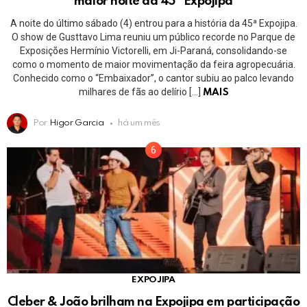
maior noite da 45ª Expojipa
A noite do último sábado (4) entrou para a história da 45ª Expojipa.
O show de Gusttavo Lima reuniu um público recorde no Parque de
Exposições Hermínio Victorelli, em Ji-Paraná, consolidando-se
como o momento de maior movimentação da feira agropecuária.
Conhecido como o “Embaixador”, o cantor subiu ao palco levando
milhares de fãs ao delírio […]
MAIS
Por
Higor Garcia
há um mês
EXPOJIPA
Cleber & João brilham na Expojipa em participação