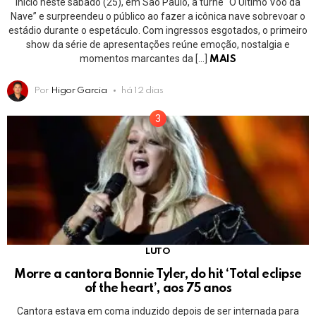
início neste sábado (25), em São Paulo, à turnê “O Último Voo da
Nave” e surpreendeu o público ao fazer a icônica nave sobrevoar o
estádio durante o espetáculo. Com ingressos esgotados, o primeiro
show da série de apresentações reúne emoção, nostalgia e
momentos marcantes da […]
MAIS
Por
Higor Garcia
há 12 dias
LUTO
Morre a cantora Bonnie Tyler, do hit ‘Total eclipse
of the heart’, aos 75 anos
Cantora estava em coma induzido depois de ser internada para