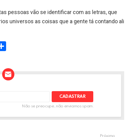
as pessoas vão se identificar com as letras, que
ios universos as coisas que a gente tá contando ali
W
S
h
t
ar
e
A
Não se preocupe, não enviamos spam.
Próximo