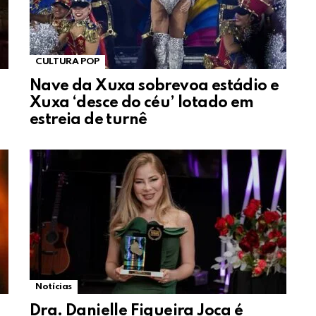
CULTURA POP
Nave da Xuxa sobrevoa estádio e
Xuxa ‘desce do céu’ lotado em
estreia de turnê
Notícias
Dra. Danielle Figueira Joca é