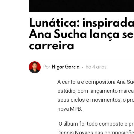
Lunática: inspirada
Ana Sucha lança s
carreira
Por
Higor Garcia
há 4 anos
A cantora e compositora Ana Su
estúdio, com lançamento marcado
seus ciclos e movimentos, o pro
nova MPB.
O álbum foi todo composto e pr
Dennis Novaes nas composições, 