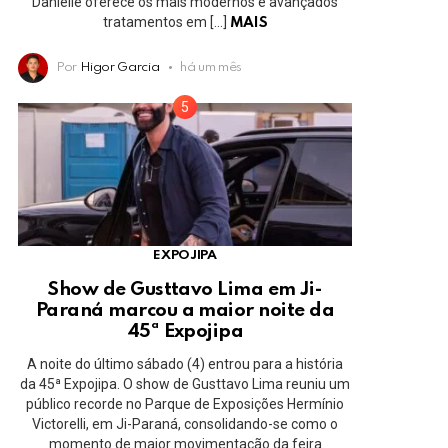
Danielle oferece os mais modernos e avançados
tratamentos em […]
MAIS
Por
Higor Garcia
há um mês
EXPOJIPA
Show de Gusttavo Lima em Ji-
Paraná marcou a maior noite da
45ª Expojipa
A noite do último sábado (4) entrou para a história
da 45ª Expojipa. O show de Gusttavo Lima reuniu um
público recorde no Parque de Exposições Hermínio
Victorelli, em Ji-Paraná, consolidando-se como o
momento de maior movimentação da feira