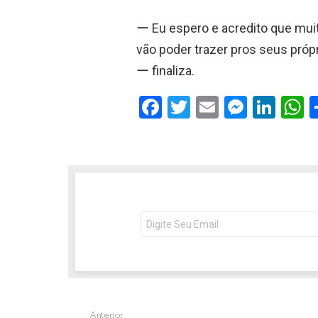
ー Eu espero e acredito que muit
vão poder trazer pros seus própr
ー finaliza.
F
T
E
M
Li
a
wi
m
es
n
h
ce
tt
ail
se
ke
a
b
er
n
dI
s
o
g
n
o
er
p
NEWSLETTER
Seu
e-
k
p
mail:
Anterior