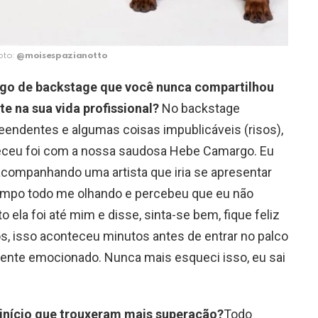
oto:
@moisespazianotto
lgo de backstage que você nunca compartilhou
e na sua vida profissional?
No backstage
endentes e algumas coisas impublicáveis (risos),
eceu foi com a nossa saudosa Hebe Camargo. Eu
acompanhando uma artista que iria se apresentar
tempo todo me olhando e percebeu que eu não
la foi até mim e disse, sinta-se bem, fique feliz
os, isso aconteceu minutos antes de entrar no palco
ente emocionado. Nunca mais esqueci isso, eu sai
 início que trouxeram mais superação?
Todo