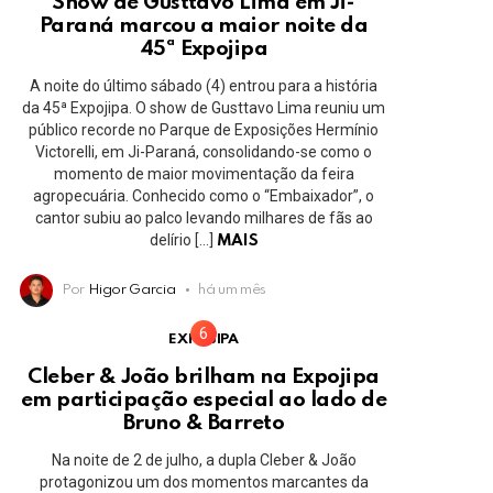
Show de Gusttavo Lima em Ji-
Paraná marcou a maior noite da
45ª Expojipa
A noite do último sábado (4) entrou para a história
da 45ª Expojipa. O show de Gusttavo Lima reuniu um
público recorde no Parque de Exposições Hermínio
Victorelli, em Ji-Paraná, consolidando-se como o
momento de maior movimentação da feira
agropecuária. Conhecido como o “Embaixador”, o
cantor subiu ao palco levando milhares de fãs ao
delírio […]
MAIS
Por
Higor Garcia
há um mês
EXPOJIPA
Cleber & João brilham na Expojipa
em participação especial ao lado de
Bruno & Barreto
Na noite de 2 de julho, a dupla Cleber & João
protagonizou um dos momentos marcantes da