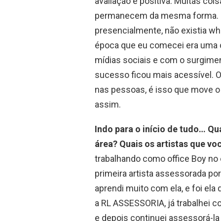
avaliação é positiva. Muitas co
permanecem da mesma forma. Eu
presencialmente, não existia wh
época que eu comecei era uma c
mídias sociais e com o surgiment
sucesso ficou mais acessível. 
nas pessoas, é isso que move o
assim.
Indo para o início de tudo… Q
área? Quais os artistas que vo
trabalhando como office Boy no e
primeira artista assessorada po
aprendi muito com ela, e foi ela
a RL ASSESSORIA, já trabalhei c
e depois continuei assessorá-la q