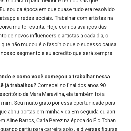
isas mudaram para melhor e tem coisas que
 sou da época em que quase tudo era resolvido
atsapp e redes sociais. Trabalhar com artistas na
oisa muito restrita. Hoje com os avanços das
o de novos influencers e artistas a cada dia, o
O que não mudou é o fascínio que o sucesso causa
 nosso segmento e eu acredito que será sempre
uando e como você começou a trabalhar nessa
cê já trabalhou?
Comecei no final dos anos 90
scritório da Mara Maravilha, ela também foi a
r mim. Sou muito grato por essa oportunidade pois
 que abriu portas em minha vida Em seguida eu abri
om Aline Barros, Carla Perez na época do É o Tchan
uando partiu para carreira solo . e diversas figuras