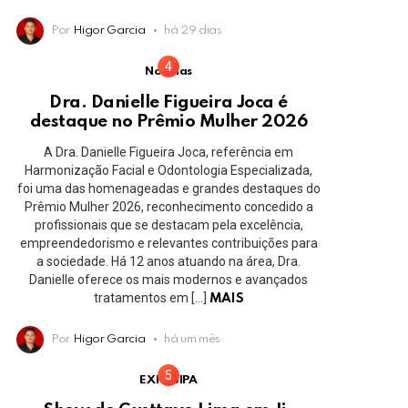
Por
Higor Garcia
há 29 dias
Notícias
Dra. Danielle Figueira Joca é
destaque no Prêmio Mulher 2026
A Dra. Danielle Figueira Joca, referência em
Harmonização Facial e Odontologia Especializada,
foi uma das homenageadas e grandes destaques do
Prêmio Mulher 2026, reconhecimento concedido a
profissionais que se destacam pela excelência,
empreendedorismo e relevantes contribuições para
a sociedade. Há 12 anos atuando na área, Dra.
Danielle oferece os mais modernos e avançados
tratamentos em […]
MAIS
Por
Higor Garcia
há um mês
EXPOJIPA