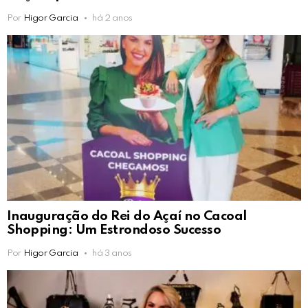
Por
Higor Garcia
há 2 anos
Inauguração do Rei do Açaí no Cacoal
Shopping: Um Estrondoso Sucesso
Por
Higor Garcia
há 3 anos