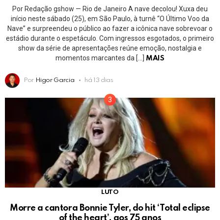
Por Redação gshow — Rio de Janeiro A nave decolou! Xuxa deu
início neste sábado (25), em São Paulo, à turnê “O Último Voo da
Nave” e surpreendeu o público ao fazer a icônica nave sobrevoar o
estádio durante o espetáculo. Com ingressos esgotados, o primeiro
show da série de apresentações reúne emoção, nostalgia e
momentos marcantes da […]
MAIS
Por
Higor Garcia
há 13 dias
LUTO
Morre a cantora Bonnie Tyler, do hit ‘Total eclipse
of the heart’, aos 75 anos