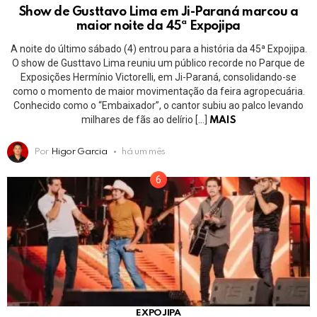
Show de Gusttavo Lima em Ji-Paraná marcou a
maior noite da 45ª Expojipa
A noite do último sábado (4) entrou para a história da 45ª Expojipa.
O show de Gusttavo Lima reuniu um público recorde no Parque de
Exposições Hermínio Victorelli, em Ji-Paraná, consolidando-se
como o momento de maior movimentação da feira agropecuária.
Conhecido como o “Embaixador”, o cantor subiu ao palco levando
milhares de fãs ao delírio […]
MAIS
Por
Higor Garcia
há um mês
EXPOJIPA