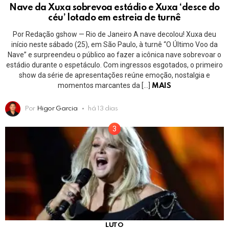
Nave da Xuxa sobrevoa estádio e Xuxa ‘desce do
céu’ lotado em estreia de turnê
Por Redação gshow — Rio de Janeiro A nave decolou! Xuxa deu
início neste sábado (25), em São Paulo, à turnê “O Último Voo da
Nave” e surpreendeu o público ao fazer a icônica nave sobrevoar o
estádio durante o espetáculo. Com ingressos esgotados, o primeiro
show da série de apresentações reúne emoção, nostalgia e
momentos marcantes da […]
MAIS
Por
Higor Garcia
há 13 dias
LUTO