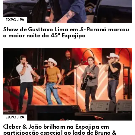
EXPOJIPA
Show de Gusttavo Lima em Ji-Paraná marcou
a maior noite da 45ª Expojipa
EXPOJIPA
Cleber & João brilham na Expojipa em
participação especial ao lado de Bruno &