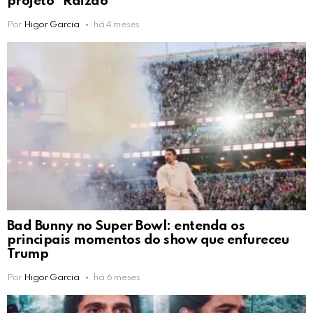
projeto “Raizão”
Por
Higor Garcia
há 4 meses
Bad Bunny no Super Bowl: entenda os
principais momentos do show que enfureceu
Trump
Por
Higor Garcia
há 6 meses