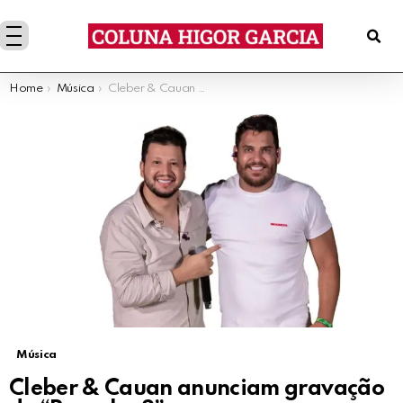
You are here:
Home
Música
Cleber & Cauan anunciam gravação do “Resenha 3”
Música
Cleber & Cauan anunciam gravação