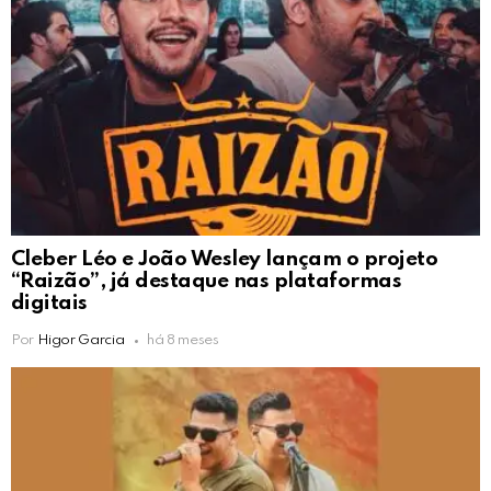
Cleber Léo e João Wesley lançam o projeto
“Raizão”, já destaque nas plataformas
digitais
Por
Higor Garcia
há 8 meses