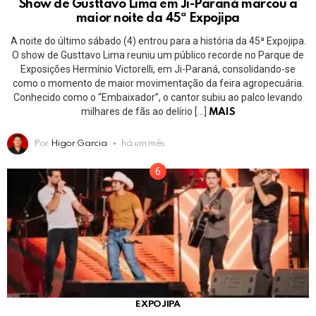
Show de Gusttavo Lima em Ji-Paraná marcou a
maior noite da 45ª Expojipa
A noite do último sábado (4) entrou para a história da 45ª Expojipa.
O show de Gusttavo Lima reuniu um público recorde no Parque de
Exposições Hermínio Victorelli, em Ji-Paraná, consolidando-se
como o momento de maior movimentação da feira agropecuária.
Conhecido como o “Embaixador”, o cantor subiu ao palco levando
milhares de fãs ao delírio […]
MAIS
Por
Higor Garcia
há um mês
EXPOJIPA