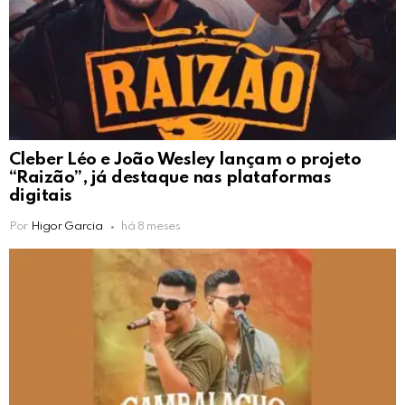
Cleber Léo e João Wesley lançam o projeto
“Raizão”, já destaque nas plataformas
digitais
Por
Higor Garcia
há 8 meses