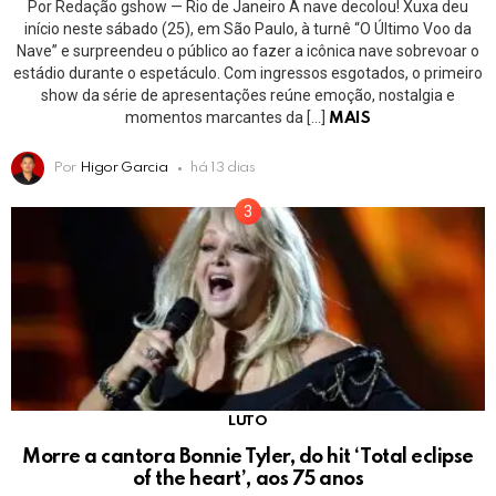
Por Redação gshow — Rio de Janeiro A nave decolou! Xuxa deu
início neste sábado (25), em São Paulo, à turnê “O Último Voo da
Nave” e surpreendeu o público ao fazer a icônica nave sobrevoar o
estádio durante o espetáculo. Com ingressos esgotados, o primeiro
show da série de apresentações reúne emoção, nostalgia e
momentos marcantes da […]
MAIS
Por
Higor Garcia
há 13 dias
LUTO
Morre a cantora Bonnie Tyler, do hit ‘Total eclipse
of the heart’, aos 75 anos