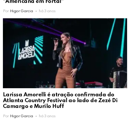
“Americana em Fortal”
Por
Higor Garcia
há 3 anos
Larissa Amorelli é atração confirmada do
Atlanta Country Festival ao lado de Zezé Di
Camargo e Murilo Huff
Por
Higor Garcia
há 3 anos