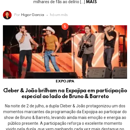
milhares de fãs ao delírio […]
MAIS
Por
Higor Garcia
há um mês
EXPOJIPA
Cleber & João brilham na Expojipa em participação
especial ao lado de Bruno & Barreto
Na noite de 2 de julho, a dupla Cleber & João protagonizou um dos
momentos marcantes da programação da Expojipa ao participar do
show de Bruno & Barreto, levando ainda mais emoção e energia ao
público presente. A participação reforça o excelente momento
vivido pela dupla, que vem ganhando cada vez mais destaque no