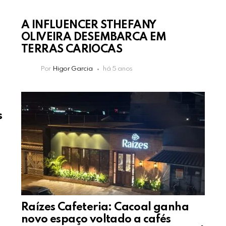
A INFLUENCER STHEFANY
OLIVEIRA DESEMBARCA EM
TERRAS CARIOCAS
Por
Higor Garcia
há 5 anos
s
Raízes Cafeteria: Cacoal ganha
novo espaço voltado a cafés