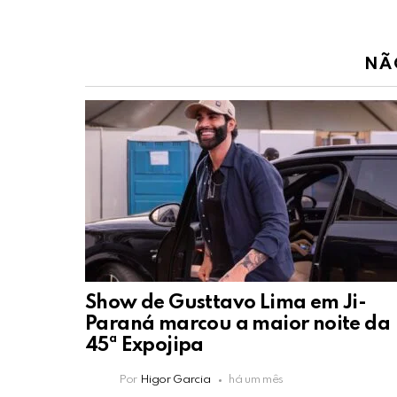
NÃ
Show de Gusttavo Lima em Ji-
Paraná marcou a maior noite da
45ª Expojipa
Por
Higor Garcia
há um mês