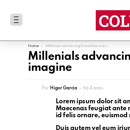
You are here:
Home
Millenials advancing fasterthan we could imagine
Millenials advanci
imagine
Por
Higor Garcia
há 4 anos
Lorem ipsum dolor sit am
Maecenas feugiat ante ni
id felis ornare, euismod
Duis autem vel eum iriure