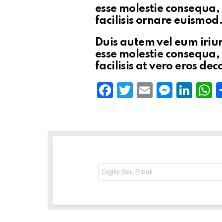
esse molestie consequa, 
facilisis
ornare euismod
Duis autem vel eum iriure
esse molestie consequa, 
facilisis at vero eros de
F
T
E
M
Li
a
wi
m
es
n
h
ce
tt
ail
se
ke
a
b
er
n
dI
s
o
g
n
o
er
p
NEWSLETTER
Seu
e-
k
p
mail: