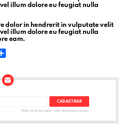
vel illum dolore eu feugiat nulla
.
 dolor in hendrerit in vulputate velit
vel illum dolore eu feugiat nulla
core eam.
W
S
h
t
ar
e
A
Não se preocupe, não enviamos spam.