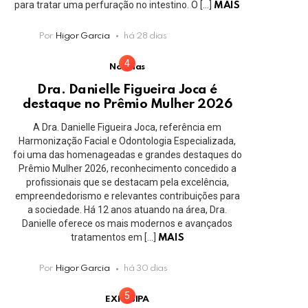
para tratar uma perfuração no intestino. O […]
MAIS
Por
Higor Garcia
há 28 dias
Notícias
Dra. Danielle Figueira Joca é
destaque no Prêmio Mulher 2026
A Dra. Danielle Figueira Joca, referência em
Harmonização Facial e Odontologia Especializada,
foi uma das homenageadas e grandes destaques do
Prêmio Mulher 2026, reconhecimento concedido a
profissionais que se destacam pela excelência,
empreendedorismo e relevantes contribuições para
a sociedade. Há 12 anos atuando na área, Dra.
Danielle oferece os mais modernos e avançados
tratamentos em […]
MAIS
Por
Higor Garcia
há 30 dias
EXPOJIPA