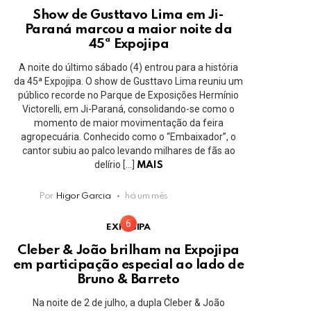
Show de Gusttavo Lima em Ji-
Paraná marcou a maior noite da
45ª Expojipa
A noite do último sábado (4) entrou para a história
da 45ª Expojipa. O show de Gusttavo Lima reuniu um
público recorde no Parque de Exposições Hermínio
Victorelli, em Ji-Paraná, consolidando-se como o
momento de maior movimentação da feira
agropecuária. Conhecido como o “Embaixador”, o
cantor subiu ao palco levando milhares de fãs ao
delírio […]
MAIS
Por
Higor Garcia
há um mês
EXPOJIPA
Cleber & João brilham na Expojipa
em participação especial ao lado de
Bruno & Barreto
Na noite de 2 de julho, a dupla Cleber & João