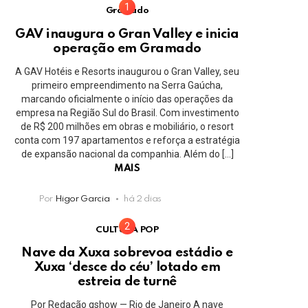
Gramado
GAV inaugura o Gran Valley e inicia
operação em Gramado
A GAV Hotéis e Resorts inaugurou o Gran Valley, seu
primeiro empreendimento na Serra Gaúcha,
marcando oficialmente o início das operações da
empresa na Região Sul do Brasil. Com investimento
de R$ 200 milhões em obras e mobiliário, o resort
conta com 197 apartamentos e reforça a estratégia
de expansão nacional da companhia. Além do […]
MAIS
Por
Higor Garcia
há 2 dias
CULTURA POP
Nave da Xuxa sobrevoa estádio e
Xuxa ‘desce do céu’ lotado em
estreia de turnê
Por Redação gshow — Rio de Janeiro A nave