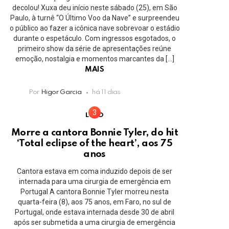
decolou! Xuxa deu início neste sábado (25), em São
Paulo, à turnê “O Último Voo da Nave” e surpreendeu
o público ao fazer a icônica nave sobrevoar o estádio
durante o espetáculo. Com ingressos esgotados, o
primeiro show da série de apresentações reúne
emoção, nostalgia e momentos marcantes da […]
MAIS
Por
Higor Garcia
há 11 dias
LUTO
Morre a cantora Bonnie Tyler, do hit
‘Total eclipse of the heart’, aos 75
anos
Cantora estava em coma induzido depois de ser
internada para uma cirurgia de emergência em
Portugal A cantora Bonnie Tyler morreu nesta
quarta-feira (8), aos 75 anos, em Faro, no sul de
Portugal, onde estava internada desde 30 de abril
após ser submetida a uma cirurgia de emergência