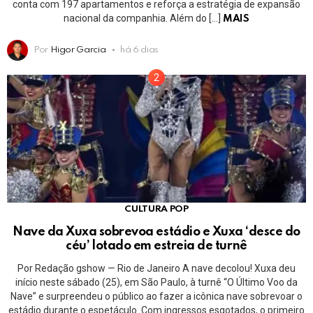
conta com 197 apartamentos e reforça a estratégia de expansão
nacional da companhia. Além do […]
MAIS
Por
Higor Garcia
há 6 dias
CULTURA POP
Nave da Xuxa sobrevoa estádio e Xuxa ‘desce do
céu’ lotado em estreia de turnê
Por Redação gshow — Rio de Janeiro A nave decolou! Xuxa deu
início neste sábado (25), em São Paulo, à turnê “O Último Voo da
Nave” e surpreendeu o público ao fazer a icônica nave sobrevoar o
estádio durante o espetáculo. Com ingressos esgotados, o primeiro