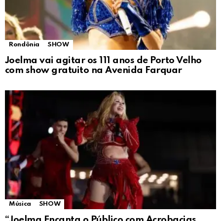
Rondônia
SHOW
Joelma vai agitar os 111 anos de Porto Velho
com show gratuito na Avenida Farquar
Música
SHOW
“Joelma Encanta o Público com Acrobacias