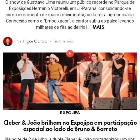
O show de Gusttavo Lima reuniu um público recorde no Parque de
Exposições Hermínio Victorelli, em Ji-Paraná, consolidando-se
como o momento de maior movimentação da feira agropecuária.
Conhecido como o “Embaixador”, o cantor subiu ao palco levando
milhares de fãs ao delírio […]
MAIS
Por
Higor Garcia
há um mês
EXPOJIPA
Cleber & João brilham na Expojipa em participação
especial ao lado de Bruno & Barreto
Na noite de 2 de julho, a dupla Cleber & João protagonizou um dos