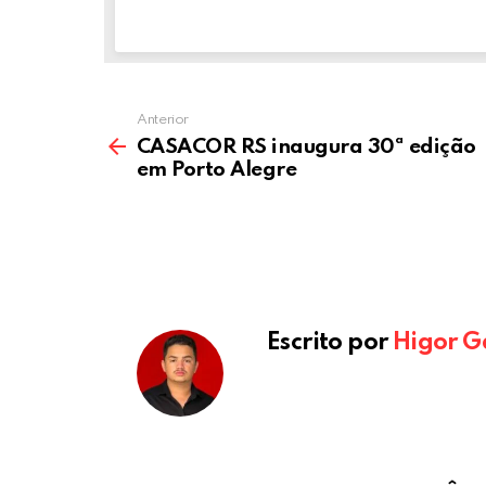
k
p
mail:
Anterior
CASACOR RS inaugura 30ª edição
em Porto Alegre
Escrito por
Higor G