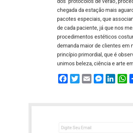
dos ‘protocolos de verão’, proce
chegada da estação mais aguard
pacotes especiais, que associam
de cada paciente, já que nos me
procedimentos estéticos costu
demanda maior de clientes em n
princípio primordial, que é obse
unimos beleza, ciência e arte em
F
T
E
M
Li
a
wi
m
es
n
h
ce
tt
ail
se
ke
a
b
er
n
dI
s
o
g
n
o
er
p
NEWSLETTER
Seu
e-