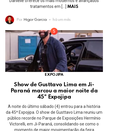
Danielle oferece os mais modernos e avançados
tratamentos em […]
MAIS
Por
Higor Garcia
há um mês
EXPOJIPA
Show de Gusttavo Lima em Ji-
Paraná marcou a maior noite da
45ª Expojipa
A noite do último sábado (4) entrou para a história
da 45ª Expojipa. O show de Gusttavo Lima reuniu um
público recorde no Parque de Exposições Hermínio
Victorelli, em Ji-Paraná, consolidando-se como o
momento de maior movimentação da feira