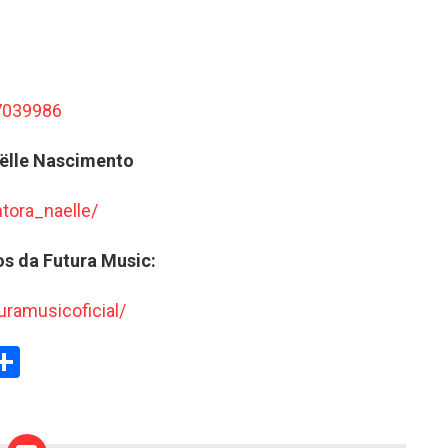
27039986
ëlle Nascimento
tora_naelle/
s da Futura Music:
ramusicoficial/
W
S
h
t
ar