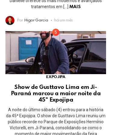
Danielle oferece os mais modernos e avançados
tratamentos em […]
MAIS
Por
Higor Garcia
há um mês
EXPOJIPA
Show de Gusttavo Lima em Ji-
Paraná marcou a maior noite da
45ª Expojipa
A noite do último sábado (4) entrou para a história
da 45ª Expojipa. O show de Gusttavo Lima reuniu um
público recorde no Parque de Exposições Hermínio
Victorelli, em Ji-Paraná, consolidando-se como o
momento de maior movimentação da feira