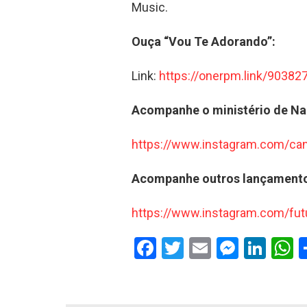
Music.
Ouça “Vou Te Adorando”:
Link:
https://onerpm.link/9038
Acompanhe o ministério de Na
https://www.instagram.com/can
Acompanhe outros lançamento
https://www.instagram.com/futu
F
T
E
M
Li
a
wi
m
es
n
h
ce
tt
ail
se
ke
a