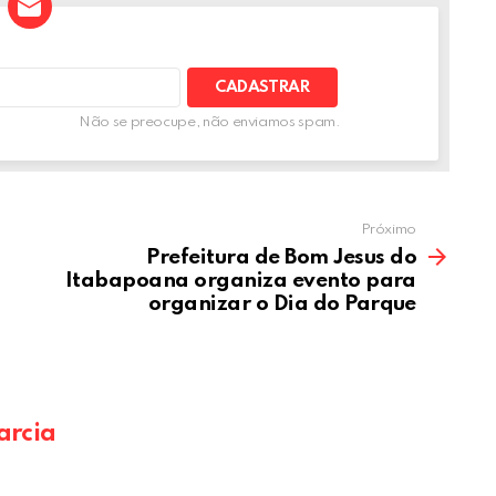
e
A
Não se preocupe, não enviamos spam.
Próximo
Prefeitura de Bom Jesus do
Itabapoana organiza evento para
organizar o Dia do Parque
arcia