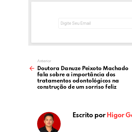
b
er
n
dI
s
o
g
n
o
er
p
NEWSLETTER
Seu
e-
k
p
mail:
Anterior
Doutora Danuze Peixoto Machado
fala sobre a importância dos
tratamentos odontológicos na
construção de um sorriso feliz
Escrito por
Higor G