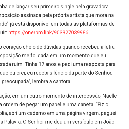
ba de lançar seu primeiro single pela gravadora
osição assinada pela própria artista que mora na
do” já está disponível em todas as plataformas de
uir:
https://onerpm.link/903827039986
 coração cheio de dúvidas quando recebeu a letra
omposição me foi dada em um momento que eu
ada ruim. Tinha 17 anos e pedi uma resposta para
e eu orei, eu recebi silêncio da parte do Senhor.
e preocupada”, lembra a cantora.
oração, em um outro momento de intercessão, Naelle
 ordem de pegar um papel e uma caneta. “Fiz o
blia, abri um caderno em uma página virgem, peguei
ri a Palavra. O Senhor me deu um versículo em João