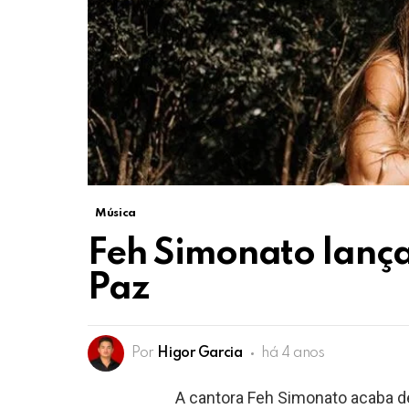
Música
Feh Simonato lança
Paz
Por
Higor Garcia
há 4 anos
A cantora Feh Simonato acaba de 