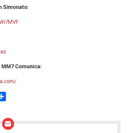
h Simonato:
17Wi7MVF
paz
da MM7 Comunica:
a.com/
W
S
h
t
ar
e