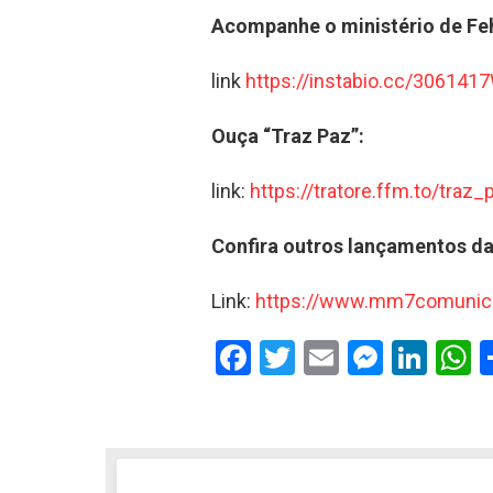
Acompanhe o ministério de Fe
link
https://instabio.cc/30614
Ouça “Traz Paz”:
link:
https://tratore.ffm.to/traz_
Confira outros lançamentos 
Link:
https://www.mm7comunic
F
T
E
M
Li
a
wi
m
es
n
h
ce
tt
ail
se
ke
a
b
er
n
dI
s