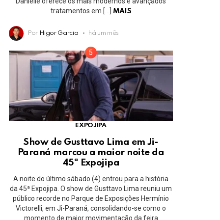
Danielle oferece os mais modernos e avançados
tratamentos em […]
MAIS
Por
Higor Garcia
há um mês
EXPOJIPA
Show de Gusttavo Lima em Ji-
Paraná marcou a maior noite da
45ª Expojipa
A noite do último sábado (4) entrou para a história
da 45ª Expojipa. O show de Gusttavo Lima reuniu um
público recorde no Parque de Exposições Hermínio
Victorelli, em Ji-Paraná, consolidando-se como o
momento de maior movimentação da feira