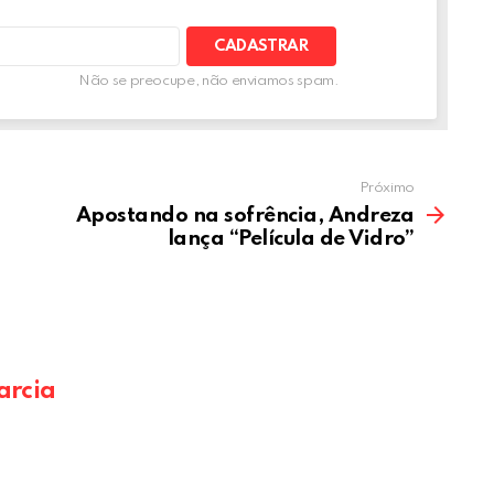
A
Não se preocupe, não enviamos spam.
Próximo
Apostando na sofrência, Andreza
lança “Película de Vidro”
arcia