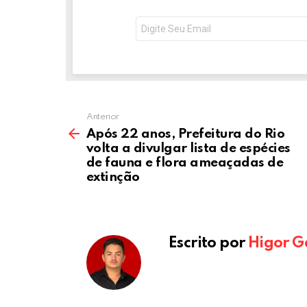
o
g
n
o
er
p
NEWSLETTER
Seu
e-
k
p
mail:
Anterior
Após 22 anos, Prefeitura do Rio
volta a divulgar lista de espécies
de fauna e flora ameaçadas de
extinção
Escrito por
Higor G