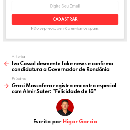
o
er
p
NEWSLETTER
Seu
e-
k
p
mail:
Não se preocupe, não enviamos spam.
Anterior
Ivo Cassol desmente fake news e confirma
candidatura a Governador de Rondônia
Próximo
Grazi Massafera registra encontro especial
com Almir Sater: ”Felicidade de fã”
Escrito por
Higor Garcia