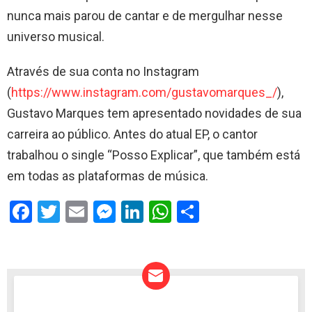
nunca mais parou de cantar e de mergulhar nesse
universo musical.
Através de sua conta no Instagram
(
https://www.instagram.com/gustavomarques_/
),
Gustavo Marques tem apresentado novidades de sua
carreira ao público. Antes do atual EP, o cantor
trabalhou o single “Posso Explicar”, que também está
em todas as plataformas de música.
F
T
E
M
Li
W
S
a
wi
m
es
n
h
h
ce
tt
ail
se
ke
at
ar
b
er
n
dI
s
e
o
g
n
A