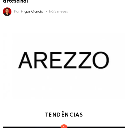
artesanal
Por
Higor Garcia
há 3 meses
TENDÊNCIAS