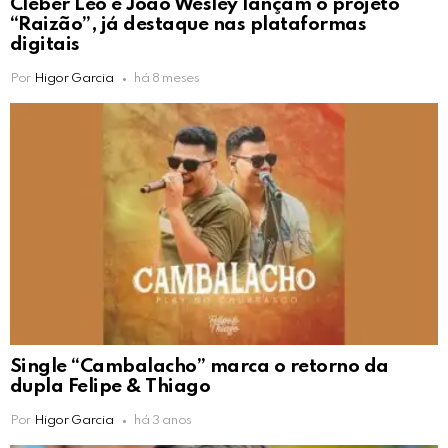
Cleber Léo e João Wesley lançam o projeto
“Raizão”, já destaque nas plataformas
digitais
Por
Higor Garcia
há 8 meses
Single “Cambalacho” marca o retorno da
dupla Felipe & Thiago
Por
Higor Garcia
há 3 anos