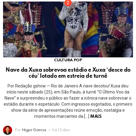
CULTURA POP
Nave da Xuxa sobrevoa estádio e Xuxa ‘desce do
céu’ lotado em estreia de turnê
Por Redação gshow — Rio de Janeiro A nave decolou! Xuxa deu
início neste sábado (25), em São Paulo, à turnê “O Último Voo da
Nave” e surpreendeu o público ao fazer a icônica nave sobrevoar o
estádio durante o espetáculo. Com ingressos esgotados, o primeiro
show da série de apresentações reúne emoção, nostalgia e
momentos marcantes da […]
MAIS
Por
Higor Garcia
há 13 dias