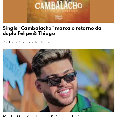
Single “Cambalacho” marca o retorno da
dupla Felipe & Thiago
Por
Higor Garcia
há 3 anos