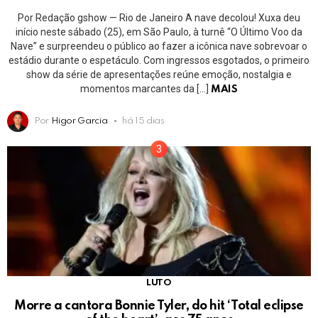
Por Redação gshow — Rio de Janeiro A nave decolou! Xuxa deu
início neste sábado (25), em São Paulo, à turnê “O Último Voo da
Nave” e surpreendeu o público ao fazer a icônica nave sobrevoar o
estádio durante o espetáculo. Com ingressos esgotados, o primeiro
show da série de apresentações reúne emoção, nostalgia e
momentos marcantes da […]
MAIS
Por
Higor Garcia
há 15 dias
LUTO
Morre a cantora Bonnie Tyler, do hit ‘Total eclipse