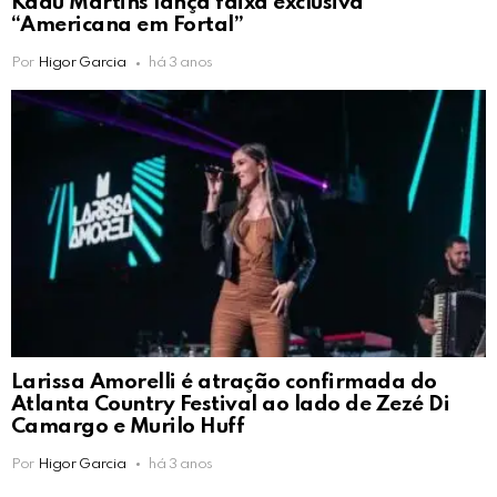
Kadu Martins lança faixa exclusiva
“Americana em Fortal”
Por
Higor Garcia
há 3 anos
Larissa Amorelli é atração confirmada do
Atlanta Country Festival ao lado de Zezé Di
Camargo e Murilo Huff
Por
Higor Garcia
há 3 anos