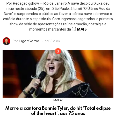
Por Redação gshow — Rio de Janeiro A nave decolou! Xuxa deu
início neste sábado (25), em São Paulo, à turnê “O Último Voo da
Nave” e surpreendeu o público ao fazer a icônica nave sobrevoar o
estádio durante o espetáculo. Com ingressos esgotados, o primeiro
show da série de apresentações reúne emoção, nostalgia e
momentos marcantes da […]
MAIS
Por
Higor Garcia
há 13 dias
LUTO
Morre a cantora Bonnie Tyler, do hit ‘Total eclipse
of the heart’, aos 75 anos