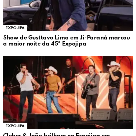
EXPOJIPA
Show de Gusttavo Lima em Ji-Paraná marcou
a maior noite da 45ª Expojipa
EXPOJIPA
Cleber & João brilham na Expojipa em