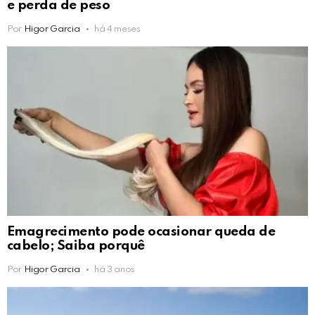
e perda de peso
Por
Higor Garcia
há 4 meses
Emagrecimento pode ocasionar queda de
cabelo; Saiba porquê
Por
Higor Garcia
há 3 anos