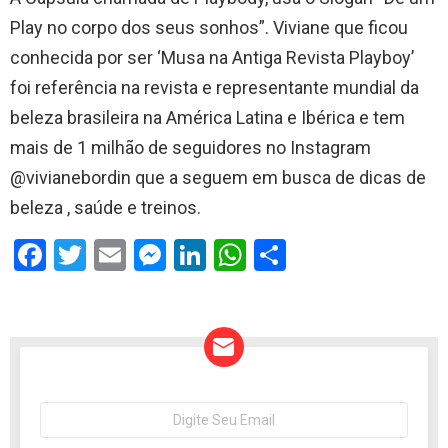
Play no corpo dos seus sonhos”. Viviane que ficou
conhecida por ser ‘Musa na Antiga Revista Playboy’
foi referência na revista e representante mundial da
beleza brasileira na América Latina e Ibérica e tem
mais de 1 milhão de seguidores no Instagram
@vivianebordin que a seguem em busca de dicas de
beleza , saúde e treinos.
F
T
E
M
Li
W
S
a
wi
m
es
n
h
h
ce
tt
ail
se
ke
at
ar
b
er
n
dI
s
e
o
g
n
A
o
er
p
NEWSLETTER
Seu
e-
k
p
mail: