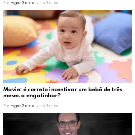
Por
Higor Garcia
há 3 anos
Mavie: é correto incentivar um bebê de três
meses a engatinhar?
Por
Higor Garcia
há 3 anos