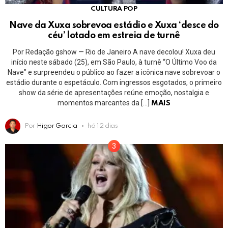
CULTURA POP
Nave da Xuxa sobrevoa estádio e Xuxa ‘desce do
céu’ lotado em estreia de turnê
Por Redação gshow — Rio de Janeiro A nave decolou! Xuxa deu
início neste sábado (25), em São Paulo, à turnê “O Último Voo da
Nave” e surpreendeu o público ao fazer a icônica nave sobrevoar o
estádio durante o espetáculo. Com ingressos esgotados, o primeiro
show da série de apresentações reúne emoção, nostalgia e
momentos marcantes da […]
MAIS
Por
Higor Garcia
há 12 dias