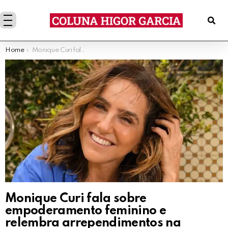
You are here:
Home
Monique Curi fala sobre empoderamento feminino e relembra arrependimentos na carreira em sua palestra para mulheres
Monique Curi fala sobre
empoderamento feminino e
relembra arrependimentos na