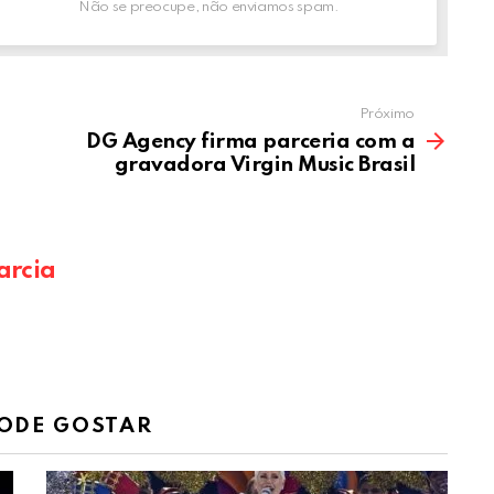
Não se preocupe, não enviamos spam.
Próximo
DG Agency firma parceria com a
gravadora Virgin Music Brasil
arcia
ODE GOSTAR