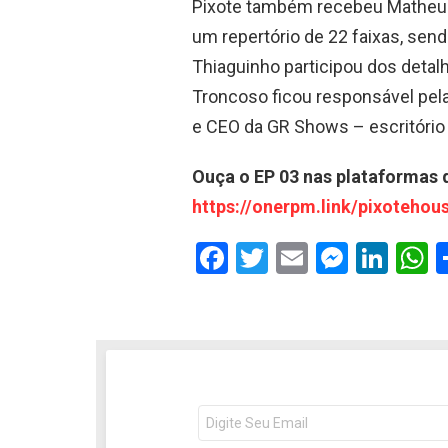
Pixote também recebeu Matheus 
um repertório de 22 faixas, send
Thiaguinho participou dos detal
Troncoso ficou responsável pela 
e CEO da GR Shows – escritório ar
Ouça o EP 03 nas plataformas d
https://onerpm.link/pixoteho
F
T
E
M
Li
a
wi
m
es
n
h
ce
tt
ail
se
ke
a
b
er
n
dI
s
o
g
n
o
er
p
NEWSLETTER
Seu
e-
mail: