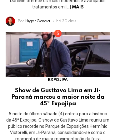
Danielle oferece os mais modernos e avançados
tratamentos em […]
MAIS
Por
Higor Garcia
há 30 dias
EXPOJIPA
Show de Gusttavo Lima em Ji-
Paraná marcou a maior noite da
45ª Expojipa
A noite do último sábado (4) entrou para a história
da 45ª Expojipa. O show de Gusttavo Lima reuniu um
público recorde no Parque de Exposições Hermínio
Victorelli, em Ji-Paraná, consolidando-se como o
momento de maior movimentação da feira