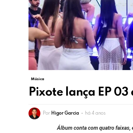
Música
Pixote lança EP 03
Por
Higor Garcia
há 4 anos
Álbum conta com quatro faixas, e