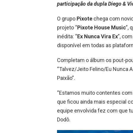
participação da dupla Diego & V
O grupo
Pixote
chega com novida
projeto “
Pixote House Music
”,
inédita: “
Ex Nunca Vira Ex
”, com
disponível em todas as platafor
Completam o álbum os pout-pou
“Talvez/Jeito Felino/Eu Nunca A
Paixão”.
“Estamos muito contentes com o
que ficou ainda mais especial c
equipe envolvida fez com que tud
Dodô.