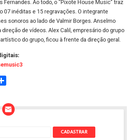
Fernandes. Ao todo, o “Pixote House Music” traz
o 07 inéditas e 15 regravações. O integrante
hes sonoros ao lado de Valmir Borges. Anselmo
direção de vídeos. Alex Calil, empresário do grupo
tístico do grupo, ficou à frente da direção geral.
igitais:
usemusic3
W
S
h
t
ar
e
A