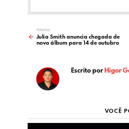
k
p
Anterior
Julia Smith anuncia chegada de
novo álbum para 14 de outubro
Escrito por
Higor G
VOCÊ P