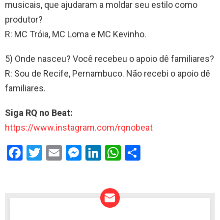
musicais, que ajudaram a moldar seu estilo como
produtor?
R: MC Tróia, MC Loma e MC Kevinho.
5) Onde nasceu? Você recebeu o apoio dê familiares?
R: Sou de Recife, Pernambuco. Não recebi o apoio dê
familiares.
Siga RQ no Beat:
https://www.instagram.com/rqnobeat
F
T
E
M
Li
W
S
a
wi
m
es
n
h
h
ce
tt
ail
se
ke
at
ar
b
er
n
dI
s
e
o
g
n
A