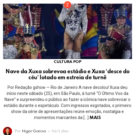
CULTURA POP
Nave da Xuxa sobrevoa estádio e Xuxa ‘desce do
céu’ lotado em estreia de turnê
Por Redação gshow — Rio de Janeiro A nave decolou! Xuxa deu
início neste sábado (25), em São Paulo, à turnê “O Último Voo da
Nave” e surpreendeu o público ao fazer a icônica nave sobrevoar o
estádio durante o espetáculo. Com ingressos esgotados, o primeiro
show da série de apresentações reúne emoção, nostalgia e
momentos marcantes da […]
MAIS
Por
Higor Garcia
há 11 dias