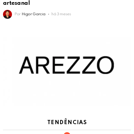
artesanal
Por
Higor Garcia
há 3 meses
TENDÊNCIAS