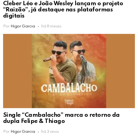
Cleber Léo e João Wesley lançam o projeto
“Raizão”, já destaque nas plataformas
digitais
Por
Higor Garcia
há 8 meses
Single “Cambalacho” marca o retorno da
dupla Felipe & Thiago
Por
Higor Garcia
há 3 anos