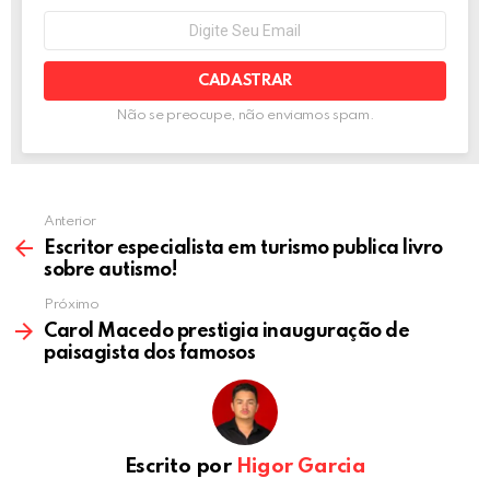
o
er
p
NEWSLETTER
Seu
e-
k
p
mail:
Não se preocupe, não enviamos spam.
Anterior
Escritor especialista em turismo publica livro
sobre autismo!
Próximo
Carol Macedo prestigia inauguração de
paisagista dos famosos
Escrito por
Higor Garcia