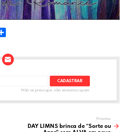
W
S
h
t
ar
e
A
Não se preocupe, não enviamos spam.
Próximo
DAY LIMNS brinca de “Sorte ou