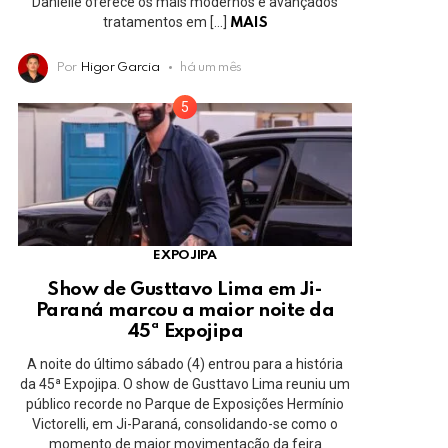
Danielle oferece os mais modernos e avançados
tratamentos em […]
MAIS
Por
Higor Garcia
há um mês
EXPOJIPA
Show de Gusttavo Lima em Ji-
Paraná marcou a maior noite da
45ª Expojipa
A noite do último sábado (4) entrou para a história
da 45ª Expojipa. O show de Gusttavo Lima reuniu um
público recorde no Parque de Exposições Hermínio
Victorelli, em Ji-Paraná, consolidando-se como o
momento de maior movimentação da feira