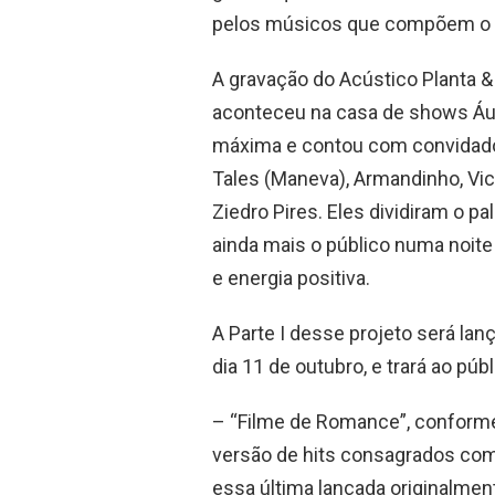
pelos músicos que compõem o P
A gravação do Acústico Planta 
aconteceu na casa de shows Áud
máxima e contou com convidados
Tales (Maneva), Armandinho, Vict
Ziedro Pires. Eles dividiram o p
ainda mais o público numa noite
e energia positiva.
A Parte I desse projeto será la
dia 11 de outubro, e trará ao pú
– “Filme de Romance”, conforme
versão de hits consagrados como
essa última lançada originalment