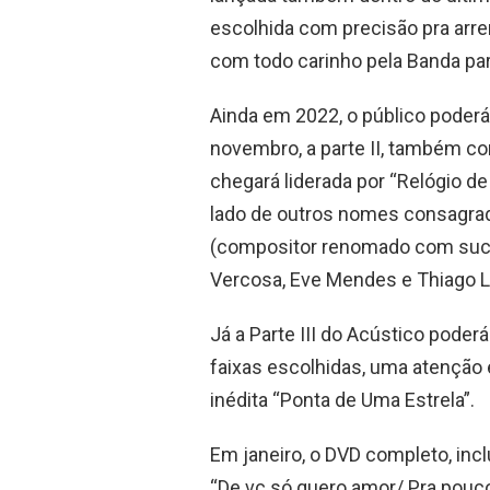
escolhida com precisão pra arr
com todo carinho pela Banda par
Ainda em 2022, o público poderá 
novembro, a parte II, também c
chegará liderada por “Relógio de
lado de outros nomes consagrad
(compositor renomado com suce
Vercosa, Eve Mendes e Thiago 
Já a Parte III do Acústico pode
faixas escolhidas, uma atenção e
inédita “Ponta de Uma Estrela”.
Em janeiro, o DVD completo, inc
“De vc só quero amor/ Pra pouc