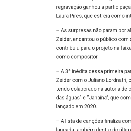
regravação ganhou a participação
Laura Pires, que estreia como int
– As surpresas não param por aí,
Zeider, encantou o público com 
contribuiu para o projeto na fai
como compositor.
– A 3ª inédita dessa primeira pa
Zeider com o Juliano Lordnatri, 
tendo colaborado na autoria de 
das águas” e “Janaína”, que com
lançado em 2020.
– A lista de canções finaliza c
lançada também dentro do último