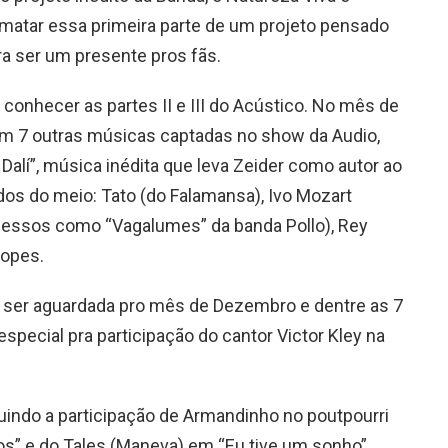
ematar essa primeira parte de um projeto pensado
a ser um presente pros fãs.
conhecer as partes II e III do Acústico. No mês de
om 7 outras músicas captadas no show da Audio,
 Dalí”, música inédita que leva Zeider como autor ao
os do meio: Tato (do Falamansa), Ivo Mozart
ssos como “Vagalumes” da banda Pollo), Rey
Lopes.
rá ser aguardada pro mês de Dezembro e dentre as 7
special pra participação do cantor Victor Kley na
luindo a participação de Armandinho no poutpourri
os” e do Tales (Maneva) em “Eu tive um sonho”