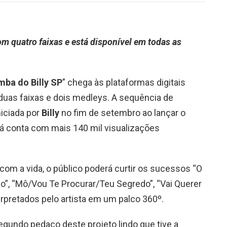
m quatro faixas e está disponível em todas as
ba do Billy SP
” chega às plataformas digitais
 duas faixas e dois medleys. A sequência de
niciada por
Billy
no fim de setembro ao lançar o
 já conta com mais 140 mil visualizações
om a vida, o público poderá curtir os sucessos “O
, “Mô/Vou Te Procurar/Teu Segredo”, “Vai Querer
terpretados pelo artista em um palco 360º.
egundo pedaço deste projeto lindo que tive a