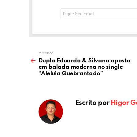
o
g
n
o
er
p
NEWSLETTER
Seu
e-
k
p
mail:
Anterior
Dupla Eduardo & Silvana aposta
em balada moderna no single
“Aleluia Quebrantado”
Escrito por
Higor G