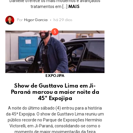
Danielle oferece os mais modernos e avançados
tratamentos em […]
MAIS
Por
Higor Garcia
há 29 dias
EXPOJIPA
Show de Gusttavo Lima em Ji-
Paraná marcou a maior noite da
45ª Expojipa
A noite do último sábado (4) entrou para a história
da 45ª Expojipa. O show de Gusttavo Lima reuniu um
público recorde no Parque de Exposições Hermínio
Victorelli, em Ji-Paraná, consolidando-se como o
momento de maior movimentação da feira