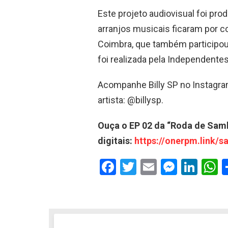
Este projeto audiovisual foi pro
arranjos musicais ficaram por c
Coimbra, que também participou
foi realizada pela Independent
Acompanhe Billy SP no Instagram
artista: @billysp.
Ouça o EP 02 da “Roda de Samb
digitais:
https://onerpm.link/s
F
T
E
M
Li
a
wi
m
es
n
h
ce
tt
ail
se
ke
a
b
er
n
dI
s