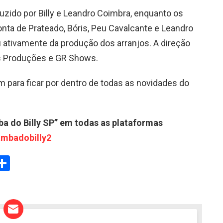
duzido por Billy e Leandro Coimbra, enquanto os
onta de Prateado, Bóris, Peu Cavalcante e Leandro
 ativamente da produção dos arranjos. A direção
es Produções e GR Shows.
 para ficar por dentro de todas as novidades do
a do Billy SP” em todas as plataformas
ambadobilly2
W
S
h
t
ar
e