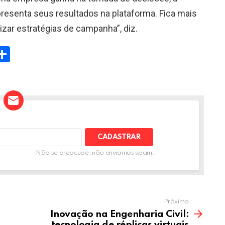
resenta seus resultados na plataforma. Fica mais
orizar estratégias de campanha”, diz.
W
S
h
t
ar
e
A
Não se preocupe, não enviamos spam.
Próximo
Inovação na Engenharia Civil:
tecnologia de réplicas virtuais