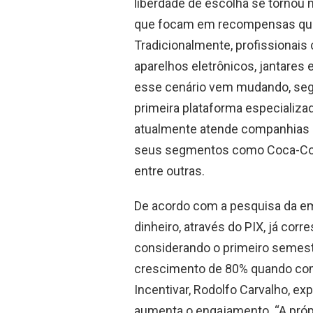
liberdade de escolha se torno
que focam em recompensas que 
Tradicionalmente, profissionai
aparelhos eletrônicos, jantares
esse cenário vem mudando, segu
primeira plataforma especializad
atualmente atende companhias d
seus segmentos como Coca-Cola 
entre outras.
De acordo com a pesquisa da e
dinheiro, através do PIX, já cor
considerando o primeiro semest
crescimento de 80% quando co
Incentivar, Rodolfo Carvalho, ex
aumenta o engajamento. “A próp