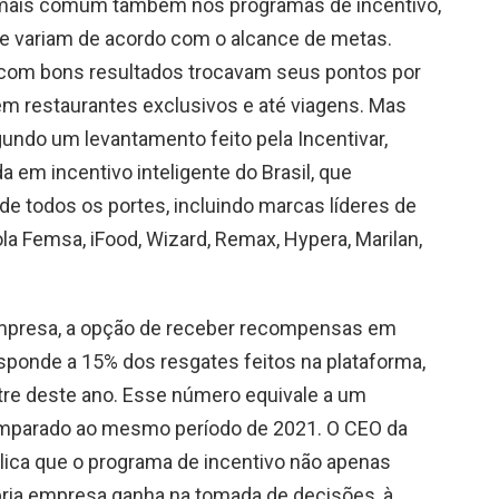
u mais comum também nos programas de incentivo,
variam de acordo com o alcance de metas.
s com bons resultados trocavam seus pontos por
 em restaurantes exclusivos e até viagens. Mas
ndo um levantamento feito pela Incentivar,
a em incentivo inteligente do Brasil, que
e todos os portes, incluindo marcas líderes de
Femsa, iFood, Wizard, Remax, Hypera, Marilan,
mpresa, a opção de receber recompensas em
responde a 15% dos resgates feitos na plataforma,
re deste ano. Esse número equivale a um
mparado ao mesmo período de 2021. O CEO da
plica que o programa de incentivo não apenas
ria empresa ganha na tomada de decisões, à