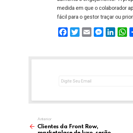
medida em que o colaborador ap
fácil para o gestor traçar ou pri
F
T
E
M
Li
a
wi
m
es
n
h
ce
tt
ail
se
ke
a
b
er
n
dI
s
o
g
n
o
er
p
NEWSLETTER
Seu
e-
k
p
mail:
Anterior
Clientes da Front Row,
marketplace de luxo, serão