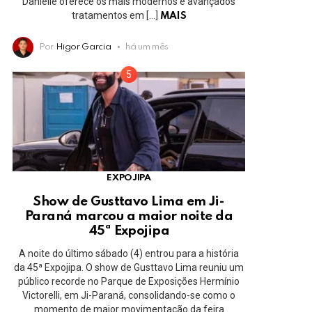
Danielle oferece os mais modernos e avançados
tratamentos em […]
MAIS
Por
Higor Garcia
há um mês
EXPOJIPA
Show de Gusttavo Lima em Ji-
Paraná marcou a maior noite da
45ª Expojipa
A noite do último sábado (4) entrou para a história
da 45ª Expojipa. O show de Gusttavo Lima reuniu um
público recorde no Parque de Exposições Hermínio
Victorelli, em Ji-Paraná, consolidando-se como o
momento de maior movimentação da feira