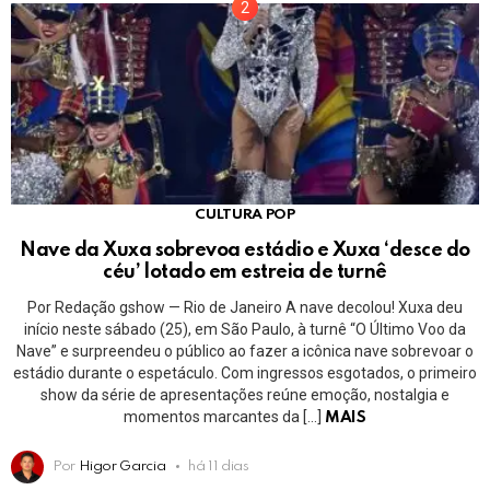
CULTURA POP
Nave da Xuxa sobrevoa estádio e Xuxa ‘desce do
céu’ lotado em estreia de turnê
Por Redação gshow — Rio de Janeiro A nave decolou! Xuxa deu
início neste sábado (25), em São Paulo, à turnê “O Último Voo da
Nave” e surpreendeu o público ao fazer a icônica nave sobrevoar o
estádio durante o espetáculo. Com ingressos esgotados, o primeiro
show da série de apresentações reúne emoção, nostalgia e
momentos marcantes da […]
MAIS
Por
Higor Garcia
há 11 dias