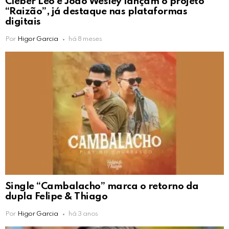
Cleber Léo e João Wesley lançam o projeto
“Raizão”, já destaque nas plataformas
digitais
Por
Higor Garcia
há 8 meses
Single “Cambalacho” marca o retorno da
dupla Felipe & Thiago
Por
Higor Garcia
há 3 anos