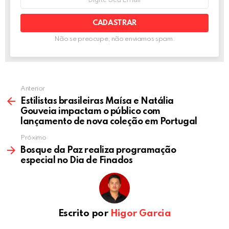
e-
k
p
mail:
Não se preocupe, não enviamos spam.
Anterior
Estilistas brasileiras Maísa e Natália
Gouveia impactam o público com
lançamento de nova coleção em Portugal
Próximo
Bosque da Paz realiza programação
especial no Dia de Finados
Escrito por
Higor Garcia