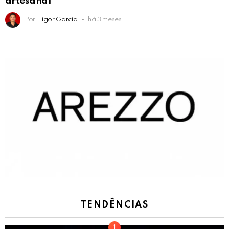
artesanal
Por
Higor Garcia
há 3 meses
TENDÊNCIAS