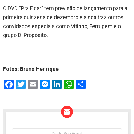
O DVD “Pra Ficar” tem previsão de lançamento para a
primeira quinzena de dezembro e ainda traz outros
convidados especiais como Vitinho, Ferrugem e o
grupo Di Propósito.
Fotos: Bruno Henrique
F
T
E
M
Li
W
S
a
wi
m
es
n
h
h
ce
tt
ail
se
ke
at
ar
b
er
n
dI
s
e
o
g
n
A
o
er
p
NEWSLETTER
Seu