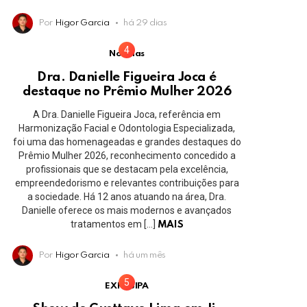
Por
Higor Garcia
há 29 dias
Notícias
Dra. Danielle Figueira Joca é
destaque no Prêmio Mulher 2026
A Dra. Danielle Figueira Joca, referência em
Harmonização Facial e Odontologia Especializada,
foi uma das homenageadas e grandes destaques do
Prêmio Mulher 2026, reconhecimento concedido a
profissionais que se destacam pela excelência,
empreendedorismo e relevantes contribuições para
a sociedade. Há 12 anos atuando na área, Dra.
Danielle oferece os mais modernos e avançados
tratamentos em […]
MAIS
Por
Higor Garcia
há um mês
EXPOJIPA