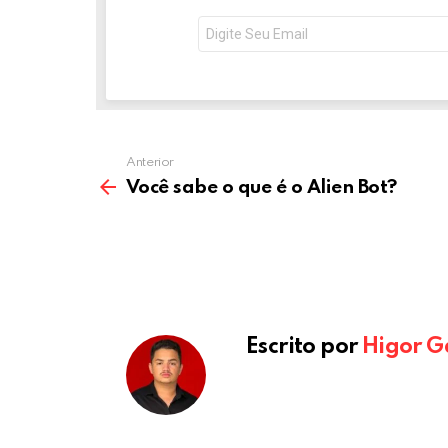
o
er
p
NEWSLETTER
Seu
e-
k
p
mail:
Anterior
Você sabe o que é o Alien Bot?
Escrito por
Higor G