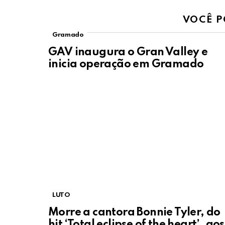
VOCÊ P
Gramado
GAV inaugura o Gran Valley e
inicia operação em Gramado
LUTO
Morre a cantora Bonnie Tyler, do
hit ‘Total eclipse of the heart’, aos