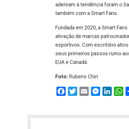
aderiram à tendência foram o S
também com a Smart Fans.
Fundada em 2020, a Smart Fans 
ativação de marcas patrocinado
esportivos. Com escritório ativo
seus primeiros passos rumo aos
EUA e Canadá.
Foto:
Rubens Chiri
F
T
E
M
Li
a
wi
m
es
n
h
ce
tt
ail
se
ke
a
b
er
n
dI
s
o
g
n