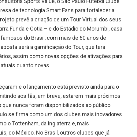
nsultoria Sports Value, o São Paulo Futebol Clube
esa de tecnologia Smart Fans para fortalecer a
ojeto prevê a criação de um Tour Virtual dos seus
rra Funda e Cotia – e do Estádio do Morumbi, casa
 famosos do Brasil, com mais de 60 anos de
a aposta será a gamificação do Tour, que terá
suários, assim como novas opções de ativações para
 atuais quanto novas.
eçaram e o lançamento está previsto ainda para o
mitindo aos fãs, em breve, estarem mais próximos
que nunca foram disponibilizados ao público
aulo se firma como um dos clubes mais inovadores
o o Tottenham, da Inglaterra e, mais
is, do México. No Brasil, outros clubes que já