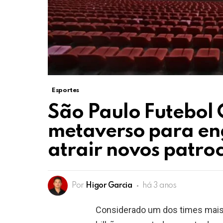
Esportes
São Paulo Futebol 
metaverso para en
atrair novos patro
Por
Higor Garcia
há 3 anos
Considerado um dos times mais 