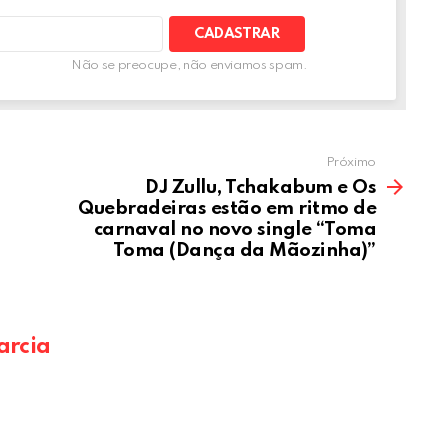
Não se preocupe, não enviamos spam.
Próximo
DJ Zullu, Tchakabum e Os
Quebradeiras estão em ritmo de
carnaval no novo single “Toma
Toma (Dança da Mãozinha)”
arcia