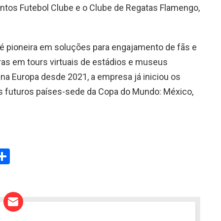
antos Futebol Clube e o Clube de Regatas Flamengo,
é pioneira em soluções para engajamento de fãs e
ras em tours virtuais de estádios e museus
 na Europa desde 2021, a empresa já iniciou os
 futuros países-sede da Copa do Mundo: México,
W
S
h
t
ar
e
A