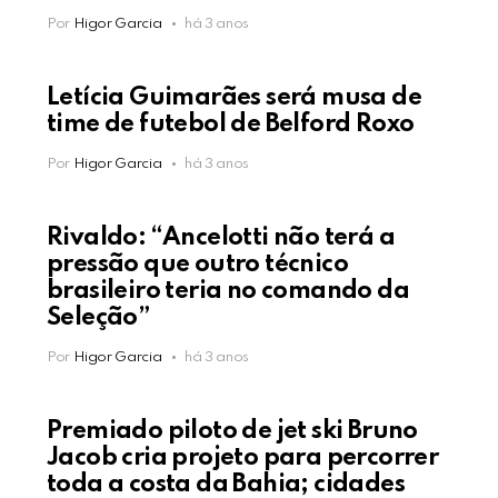
Por
Higor Garcia
há 3 anos
Letícia Guimarães será musa de
time de futebol de Belford Roxo
Por
Higor Garcia
há 3 anos
Rivaldo: “Ancelotti não terá a
pressão que outro técnico
brasileiro teria no comando da
Seleção”
Por
Higor Garcia
há 3 anos
Premiado piloto de jet ski Bruno
Jacob cria projeto para percorrer
toda a costa da Bahia; cidades