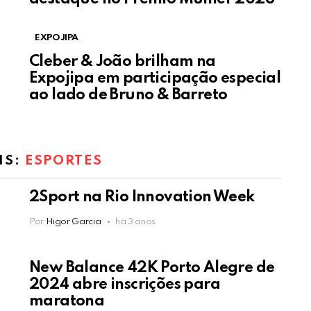
EXPOJIPA
Cleber & João brilham na
Expojipa em participação especial
ao lado de Bruno & Barreto
IS:
ESPORTES
2Sport na Rio Innovation Week
Por
Higor Garcia
há 3 anos
New Balance 42K Porto Alegre de
2024 abre inscrições para
maratona