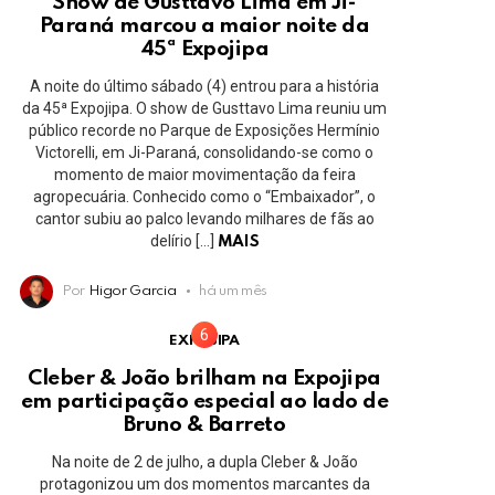
Show de Gusttavo Lima em Ji-
Paraná marcou a maior noite da
45ª Expojipa
A noite do último sábado (4) entrou para a história
da 45ª Expojipa. O show de Gusttavo Lima reuniu um
público recorde no Parque de Exposições Hermínio
Victorelli, em Ji-Paraná, consolidando-se como o
momento de maior movimentação da feira
agropecuária. Conhecido como o “Embaixador”, o
cantor subiu ao palco levando milhares de fãs ao
delírio […]
MAIS
Por
Higor Garcia
há um mês
EXPOJIPA
Cleber & João brilham na Expojipa
em participação especial ao lado de
Bruno & Barreto
Na noite de 2 de julho, a dupla Cleber & João
protagonizou um dos momentos marcantes da