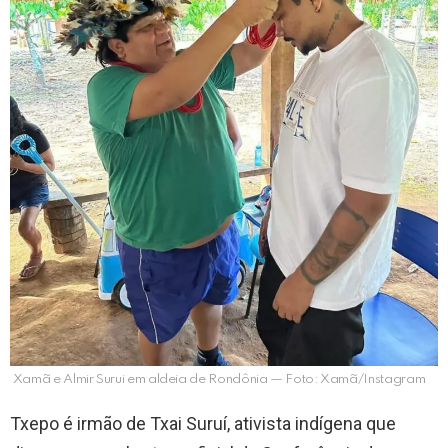
Xamã e Almir Surui em aldeia de Rondônia — Foto: Xamã/Instagram
Txepo é irmão de Txai Suruí, ativista indígena que