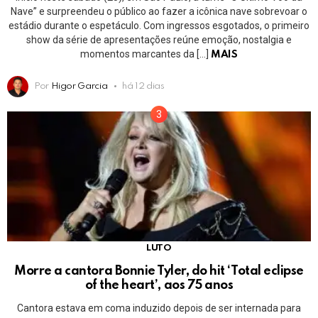
Nave” e surpreendeu o público ao fazer a icônica nave sobrevoar o
estádio durante o espetáculo. Com ingressos esgotados, o primeiro
show da série de apresentações reúne emoção, nostalgia e
momentos marcantes da […]
MAIS
Por
Higor Garcia
há 12 dias
LUTO
Morre a cantora Bonnie Tyler, do hit ‘Total eclipse
of the heart’, aos 75 anos
Cantora estava em coma induzido depois de ser internada para