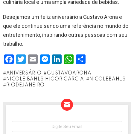
culinária local e uma ampla variedade de bebidas.
Desejamos um feliz aniversário a Gustavo Arona e
que ele continue sendo uma referência no mundo do
entretenimento, inspirando outras pessoas com seu
trabalho.
F
T
E
M
Li
W
S
a
wi
m
es
n
h
h
ANIVERSÁRIO
GUSTAVOARONA
ce
tt
ail
se
ke
at
ar
NICOLE BAHLS HIGOR GARCIA
NICOLEBAHLS
b
er
n
dI
s
e
RIODEJANEIRO
o
g
n
A
o
er
p
k
p
NEWSLETTER
Seu
e-
mail: