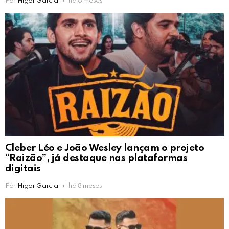
Por
Higor Garcia
há 6 meses
Cleber Léo e João Wesley lançam o projeto
“Raizão”, já destaque nas plataformas
digitais
Por
Higor Garcia
há 8 meses