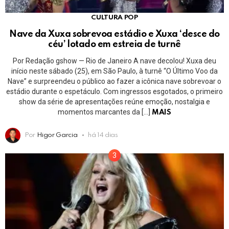
CULTURA POP
Nave da Xuxa sobrevoa estádio e Xuxa ‘desce do
céu’ lotado em estreia de turnê
Por Redação gshow — Rio de Janeiro A nave decolou! Xuxa deu
início neste sábado (25), em São Paulo, à turnê “O Último Voo da
Nave” e surpreendeu o público ao fazer a icônica nave sobrevoar o
estádio durante o espetáculo. Com ingressos esgotados, o primeiro
show da série de apresentações reúne emoção, nostalgia e
momentos marcantes da […]
MAIS
Por
Higor Garcia
há 14 dias