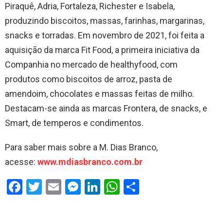
Piraquê, Adria, Fortaleza, Richester e Isabela,
produzindo biscoitos, massas, farinhas, margarinas,
snacks e torradas. Em novembro de 2021, foi feita a
aquisição da marca Fit Food, a primeira iniciativa da
Companhia no mercado de healthyfood, com
produtos como biscoitos de arroz, pasta de
amendoim, chocolates e massas feitas de milho.
Destacam-se ainda as marcas Frontera, de snacks, e
Smart, de temperos e condimentos.
Para saber mais sobre a M. Dias Branco,
acesse:
www.mdiasbranco.com.br
F
T
E
M
Li
W
S
a
wi
m
es
n
h
h
ce
tt
ail
se
ke
at
ar