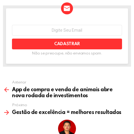
b
er
n
dI
s
e
o
g
n
A
o
er
p
NEWSLETTER
Seu
e-
k
p
mail:
Não se preocupe, não enviamos spam.
Anterior
App de compra e venda de animais abre
nova rodada de investimentos
Próximo
Gestão de excelência = melhores resultados