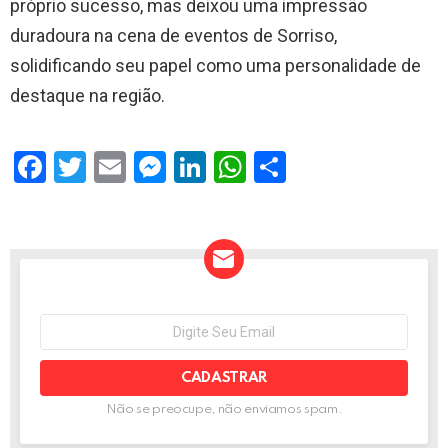
próprio sucesso, mas deixou uma impressão
duradoura na cena de eventos de Sorriso,
solidificando seu papel como uma personalidade de
destaque na região.
F
T
E
M
Li
W
S
a
wi
m
es
n
h
h
ce
tt
ail
se
ke
at
ar
b
er
n
dI
s
e
o
g
n
A
o
er
p
NEWSLETTER
Seu
e-
k
p
mail:
Não se preocupe, não enviamos spam.