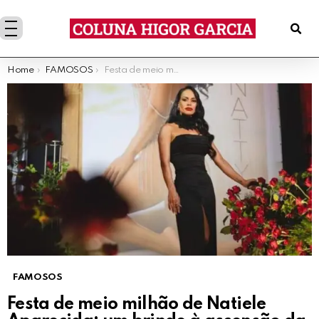
You are here:
Home
FAMOSOS
Festa de meio milhão de Natiele Aparecida: um brinde à ascensão da influenciadora mato-grossense
FAMOSOS
Festa de meio milhão de Natiele