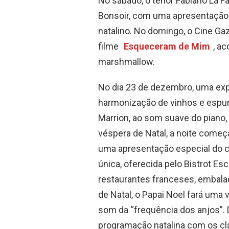
No sábado, o tenor Fabiano La Fa
Bonsoir, com uma apresentação d
natalino. No domingo, o Cine Ga
filme
Esqueceram de Mim
, a
marshmallow.
No dia 23 de dezembro, uma exp
harmonização de vinhos e esp
Marrion, ao som suave do piano,
véspera de Natal, a noite come
uma apresentação especial do c
única, oferecida pelo Bistrot E
restaurantes franceses, embala
de Natal, o Papai Noel fará uma v
som da “frequência dos anjos”. 
programação natalina com os c