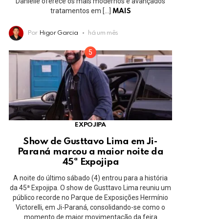
Danielle oferece os mais modernos e avançados
tratamentos em […]
MAIS
Por
Higor Garcia
há um mês
EXPOJIPA
Show de Gusttavo Lima em Ji-
Paraná marcou a maior noite da
45ª Expojipa
A noite do último sábado (4) entrou para a história
da 45ª Expojipa. O show de Gusttavo Lima reuniu um
público recorde no Parque de Exposições Hermínio
Victorelli, em Ji-Paraná, consolidando-se como o
momento de maior movimentação da feira