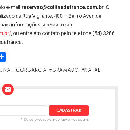
lo e-mail
reservas@collinedefrance.com.br
. O
lizado na Rua Vigilante, 400 – Bairro Avenida
mais informações, acesse o site
m.br/
, ou entre em contato pelo telefone (54) 3286
edefrance.
W
S
h
UNAHIGORGARCIA
GRAMADO
NATAL
t
ar
e
A
Não se preocupe, não enviamos spam.