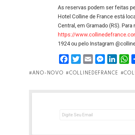
As reservas podem ser feitas pe
Hotel Colline de France está loca
Central, em Gramado (RS). Para 
https://www.collinedefrance.co
1924 ou pelo Instagram @collin
F
T
E
M
Li
a
wi
m
es
n
h
ANO-NOVO
COLLINEDEFRANCE
COL
ce
tt
ail
se
ke
a
b
er
n
dI
s
o
g
n
o
er
p
NEWSLETTER
Seu
k
p
e-
mail: