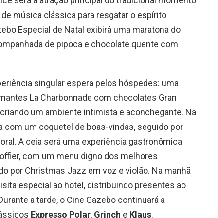
lce será a atração principal do tradicional momento
e música clássica para resgatar o espírito
zebo Especial de Natal exibirá uma maratona do
companhada de pipoca e chocolate quente com
eriência singular espera pelos hóspedes: uma
umantes La Charbonnade com chocolates Gran
 criando um ambiente intimista e aconchegante. Na
ça com um coquetel de boas-vindas, seguido por
oral. A ceia será uma experiência gastronômica
scoffier, com um menu digno dos melhores
do por Christmas Jazz em voz e violão. Na manhã
isita especial ao hotel, distribuindo presentes ao
Durante a tarde, o Cine Gazebo continuará a
lássicos
Expresso Polar
,
Grinch
e
Klaus
.