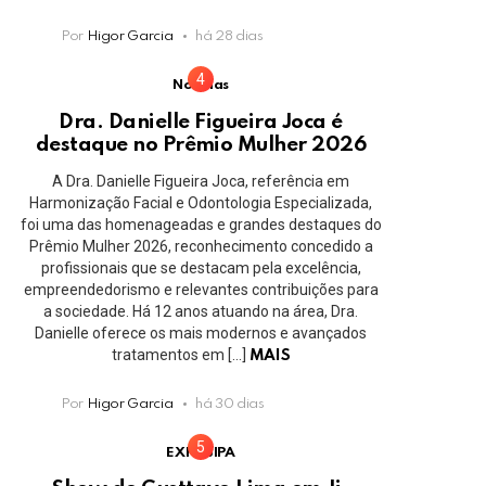
Por
Higor Garcia
há 28 dias
Notícias
Dra. Danielle Figueira Joca é
destaque no Prêmio Mulher 2026
A Dra. Danielle Figueira Joca, referência em
Harmonização Facial e Odontologia Especializada,
foi uma das homenageadas e grandes destaques do
Prêmio Mulher 2026, reconhecimento concedido a
profissionais que se destacam pela excelência,
empreendedorismo e relevantes contribuições para
a sociedade. Há 12 anos atuando na área, Dra.
Danielle oferece os mais modernos e avançados
tratamentos em […]
MAIS
Por
Higor Garcia
há 30 dias
EXPOJIPA