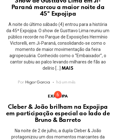
Show de Gusttavo Lima em Ji-
Paraná marcou a maior noite da
45ª Expojipa
A noite do último sábado (4) entrou para a história
da 45ª Expojipa. O show de Gusttavo Lima reuniu um
público recorde no Parque de Exposições Hermínio
Victorelli, em Ji-Paraná, consolidando-se como o
momento de maior movimentação da feira
agropecuária. Conhecido como o “Embaixador”, o
cantor subiu ao palco levando milhares de fãs ao
delírio […]
MAIS
Por
Higor Garcia
há um mês
EXPOJIPA
Cleber & João brilham na Expojipa
em participação especial ao lado de
Bruno & Barreto
Na noite de 2 de julho, a dupla Cleber & João
protagonizou um dos momentos marcantes da