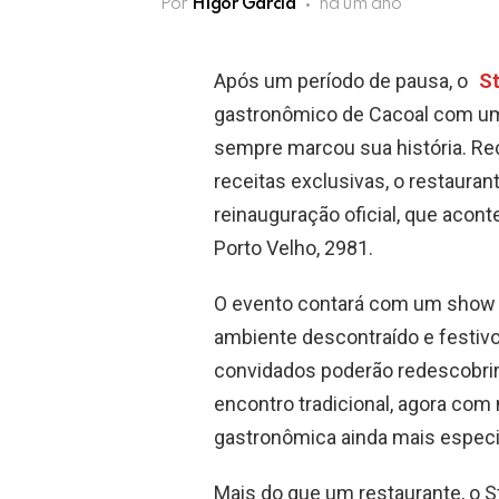
Por
Higor Garcia
há um ano
Após um período de pausa, o
St
gastronômico de Cacoal com um
sempre marcou sua história. Re
receitas exclusivas, o restauran
reinauguração oficial, que acont
Porto Velho, 2981.
O evento contará com um show 
ambiente descontraído e festiv
convidados poderão redescobrir
encontro tradicional, agora com
gastronômica ainda mais especi
Mais do que um restaurante, o S