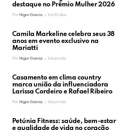
destaque no Prêmio Mulher 2026
Por
Higor Garcia
há 30 dias
Camila Markeline celebra seus 38
anos em evento exclusivo na
Mariatti
Por
Higor Garcia
há um mês
Casamento em clima country
marca união da influenciadora
Larissa Cordeiro e Rafael Ribeiro
Por
Higor Garcia
há um mês
Petúnia Fitness: saúde, bem-estar
e qualidade de vida no coração