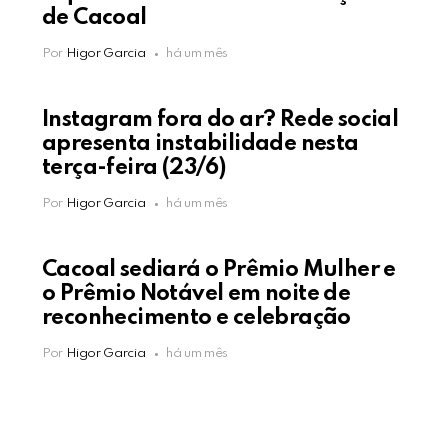
de Cacoal
Por
Higor Garcia
há um mês
Instagram fora do ar? Rede social
apresenta instabilidade nesta
terça-feira (23/6)
Por
Higor Garcia
há um mês
Cacoal sediará o Prêmio Mulher e
o Prêmio Notável em noite de
reconhecimento e celebração
Por
Higor Garcia
há um mês