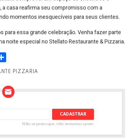
, a casa reafirma seu compromisso com a
nando momentos inesquecíveis para seus clientes.
s para essa grande celebração. Venha fazer parte
 noite especial no Stellato Restaurante & Pizzaria.
W
S
h
NTE PIZZARIA
t
ar
e
A
Não se preocupe, não enviamos spam.