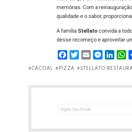
memórias. Com a reinauguração
qualidade e o sabor, proporcio
A família
Stellato
convida a todo
desse recomeço e aproveitar uma
F
T
E
M
Li
a
wi
m
es
n
h
CACOAL
PIZZA
STELLATO RESTAURA
ce
tt
ail
se
ke
a
b
er
n
dI
s
o
g
n
o
er
p
NEWSLETTER
Seu
k
p
e-
mail: