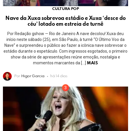
CULTURA POP
Nave da Xuxa sobrevoa estádio e Xuxa ‘desce do
céu’ lotado em estreia de turnê
Por Redação gshow — Rio de Janeiro A nave decolou! Xuxa deu
início neste sábado (25), em São Paulo, à turnê “O Último Voo da
Nave” e surpreendeu o público ao fazer a icônica nave sobrevoar o
estádio durante o espetáculo. Com ingressos esgotados, o primeiro
show da série de apresentações reúne emoção, nostalgia e
momentos marcantes da […]
MAIS
Por
Higor Garcia
há 14 dias