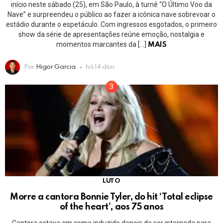
início neste sábado (25), em São Paulo, à turnê “O Último Voo da
Nave” e surpreendeu o público ao fazer a icônica nave sobrevoar o
estádio durante o espetáculo. Com ingressos esgotados, o primeiro
show da série de apresentações reúne emoção, nostalgia e
momentos marcantes da […]
MAIS
Por
Higor Garcia
há 14 dias
LUTO
Morre a cantora Bonnie Tyler, do hit ‘Total eclipse
of the heart’, aos 75 anos
Cantora estava em coma induzido depois de ser internada para