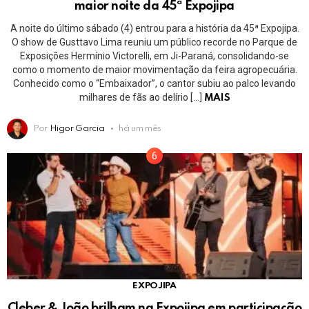
maior noite da 45ª Expojipa
A noite do último sábado (4) entrou para a história da 45ª Expojipa.
O show de Gusttavo Lima reuniu um público recorde no Parque de
Exposições Hermínio Victorelli, em Ji-Paraná, consolidando-se
como o momento de maior movimentação da feira agropecuária.
Conhecido como o “Embaixador”, o cantor subiu ao palco levando
milhares de fãs ao delírio […]
MAIS
Por
Higor Garcia
há um mês
EXPOJIPA
Cleber & João brilham na Expojipa em participação