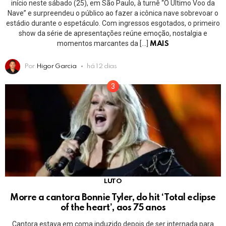
início neste sábado (25), em São Paulo, à turnê “O Último Voo da
Nave” e surpreendeu o público ao fazer a icônica nave sobrevoar o
estádio durante o espetáculo. Com ingressos esgotados, o primeiro
show da série de apresentações reúne emoção, nostalgia e
momentos marcantes da […]
MAIS
Por
Higor Garcia
há 12 dias
LUTO
Morre a cantora Bonnie Tyler, do hit ‘Total eclipse
of the heart’, aos 75 anos
Cantora estava em coma induzido depois de ser internada para