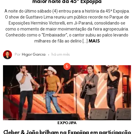
maior noite da 45ª Expojipa
A noite do último sábado (4) entrou para a história da 45ª Expojipa.
O show de Gusttavo Lima reuniu um público recorde no Parque de
Exposições Hermínio Victorelli, em Ji-Paraná, consolidando-se
como o momento de maior movimentação da feira agropecuária.
Conhecido como o “Embaixador”, o cantor subiu ao palco levando
milhares de fãs ao delírio […]
MAIS
Por
Higor Garcia
há um mês
EXPOJIPA
Cleber & João brilham na Expojipa em participação