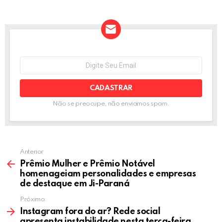
b
er
n
dI
s
e
o
g
n
A
o
er
p
k
p
NEWSLETTER
Seu
e-
mail:
Não se preocupe, não enviamos spam.
Anterior
Prêmio Mulher e Prêmio Notável
homenageiam personalidades e empresas
de destaque em Ji-Paraná
Próximo
Instagram fora do ar? Rede social
apresenta instabilidade nesta terça-feira