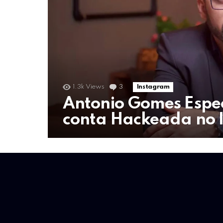
1.3k
Views
3
Comments
Instagram
Antonio Gomes Espec
conta Hackeada no 