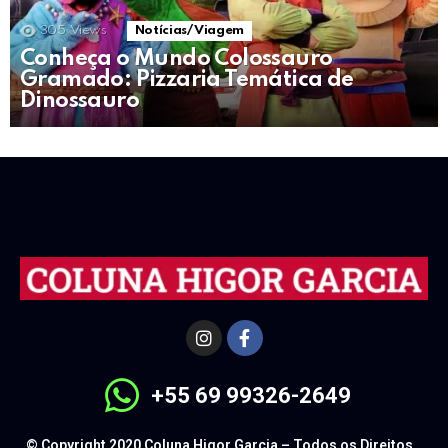
305
Views
Notícias/ Viagem
Conheça o Mundo Colossauro
Gramado: Pizzaria Temática de
Dinossauro
+55 69 99326-2649
© Copyright 2020 Coluna Higor Garcia – Todos os Direitos