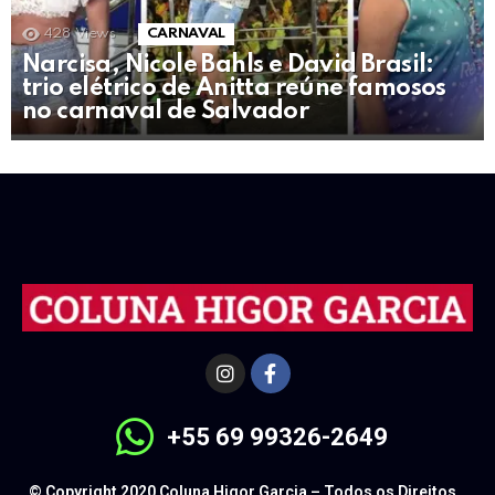
428
Views
CARNAVAL
Narcisa, Nicole Bahls e David Brasil:
trio elétrico de Anitta reúne famosos
no carnaval de Salvador
+55 69 99326-2649
© Copyright 2020 Coluna Higor Garcia – Todos os Direitos