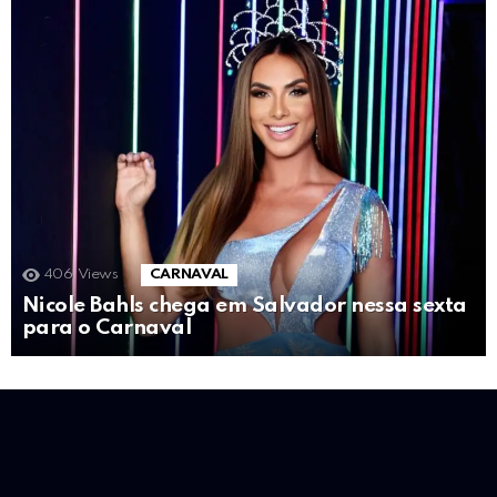
406
Views
CARNAVAL
Nicole Bahls chega em Salvador nessa sexta
para o Carnaval