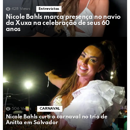
428
Views
Entrevistas
Nicole Bahls marca presença no navio
da Xuxa na celebração de seus 60
anos
506
Views
CARNAVAL
Nicole Bahls curti o carnaval no trio de
Anitta em Salvador