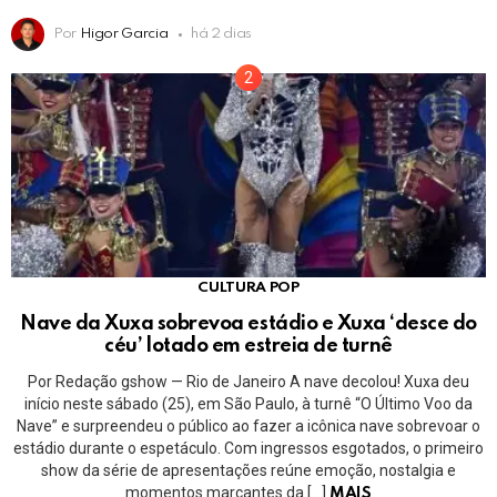
Por
Higor Garcia
há 2 dias
CULTURA POP
Nave da Xuxa sobrevoa estádio e Xuxa ‘desce do
céu’ lotado em estreia de turnê
Por Redação gshow — Rio de Janeiro A nave decolou! Xuxa deu
início neste sábado (25), em São Paulo, à turnê “O Último Voo da
Nave” e surpreendeu o público ao fazer a icônica nave sobrevoar o
estádio durante o espetáculo. Com ingressos esgotados, o primeiro
show da série de apresentações reúne emoção, nostalgia e
momentos marcantes da […]
MAIS