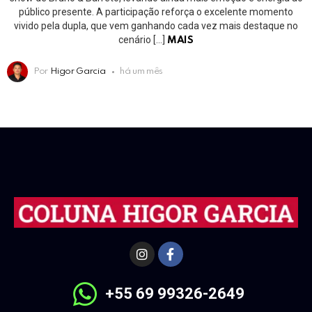
público presente. A participação reforça o excelente momento
vivido pela dupla, que vem ganhando cada vez mais destaque no
cenário […]
MAIS
Por
Higor Garcia
há um mês
+55 69 99326-2649