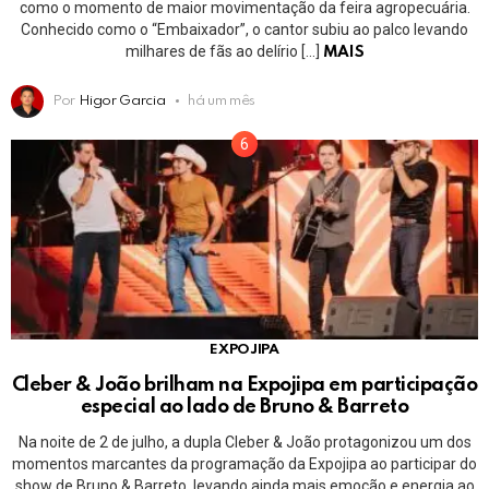
como o momento de maior movimentação da feira agropecuária.
Conhecido como o “Embaixador”, o cantor subiu ao palco levando
milhares de fãs ao delírio […]
MAIS
Por
Higor Garcia
há um mês
EXPOJIPA
Cleber & João brilham na Expojipa em participação
especial ao lado de Bruno & Barreto
Na noite de 2 de julho, a dupla Cleber & João protagonizou um dos
momentos marcantes da programação da Expojipa ao participar do
show de Bruno & Barreto, levando ainda mais emoção e energia ao