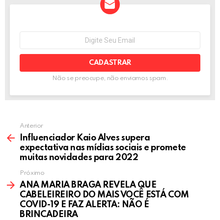
b
er
n
dI
s
e
o
g
n
A
o
er
p
NEWSLETTER
Seu
e-
k
p
mail:
Não se preocupe, não enviamos spam.
Anterior
Influenciador Kaio Alves supera
expectativa nas mídias sociais e promete
muitas novidades para 2022
Próximo
ANA MARIA BRAGA REVELA QUE
CABELEIREIRO DO MAIS VOCÊ ESTÁ COM
COVID-19 E FAZ ALERTA: NÃO É
BRINCADEIRA