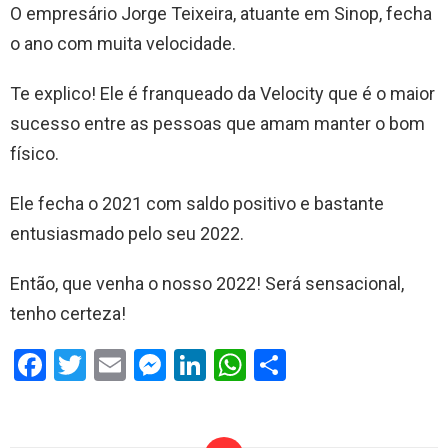
O empresário Jorge Teixeira, atuante em Sinop, fecha
o ano com muita velocidade.
Te explico! Ele é franqueado da Velocity que é o maior
sucesso entre as pessoas que amam manter o bom
físico.
Ele fecha o 2021 com saldo positivo e bastante
entusiasmado pelo seu 2022.
Então, que venha o nosso 2022! Será sensacional,
tenho certeza!
F
T
E
M
Li
W
S
a
wi
m
es
n
h
h
ce
tt
ail
se
ke
at
ar