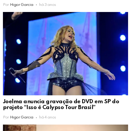
Por
Higor Garcia
há 3 anos
Joelma anuncia gravação de DVD em SP do
projeto “Isso é Calypso Tour Brasil”
Por
Higor Garcia
há 4 anos