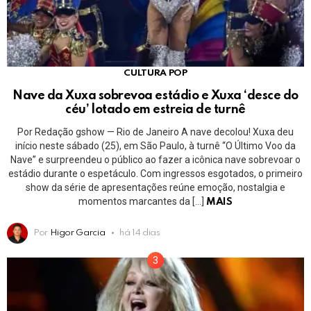
CULTURA POP
Nave da Xuxa sobrevoa estádio e Xuxa ‘desce do
céu’ lotado em estreia de turnê
Por Redação gshow — Rio de Janeiro A nave decolou! Xuxa deu
início neste sábado (25), em São Paulo, à turnê “O Último Voo da
Nave” e surpreendeu o público ao fazer a icônica nave sobrevoar o
estádio durante o espetáculo. Com ingressos esgotados, o primeiro
show da série de apresentações reúne emoção, nostalgia e
momentos marcantes da […]
MAIS
Por
Higor Garcia
há 14 dias