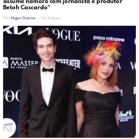
assume namoro com jornalista e produtor
Betoh Cascardo”
Por
Higor Garcia
há 3 anos