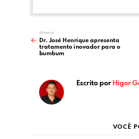
k
p
Anterior
Dr. José Henrique apresenta
tratamento inovador para o
bumbum
Escrito por
Higor G
VOCÊ P