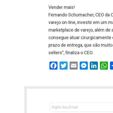
Vender mais!
Fernando Schumacher, CEO da C
varejo on-line, investir em um 
marketplace de varejo, além de
consegue atuar cirurgicamente 
prazo de entrega, que são muit
sellers”, finaliza o CEO.
F
T
E
M
Li
a
wi
m
es
n
h
ce
tt
ail
se
ke
a
b
er
n
dI
s
o
g
n
o
er
p
NEWSLETTER
Seu
e-
mail: