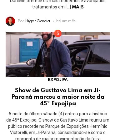
Danielle oferece os mais modernos e avançados
tratamentos em […]
MAIS
Por
Higor Garcia
há um mês
EXPOJIPA
Show de Gusttavo Lima em Ji-
Paraná marcou a maior noite da
45ª Expojipa
A noite do último sábado (4) entrou para a história
da 45ª Expojipa. O show de Gusttavo Lima reuniu um
público recorde no Parque de Exposições Hermínio
Victorelli, em Ji-Paraná, consolidando-se como o
momento de maior movimentação da feira