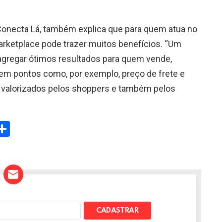
onecta Lá, também explica que para quem atua no
marketplace pode trazer muitos benefícios. “Um
 agregar ótimos resultados para quem vende,
em pontos como, por exemplo, preço de frete e
o valorizados pelos shoppers e também pelos
W
S
h
t
ar
e
A