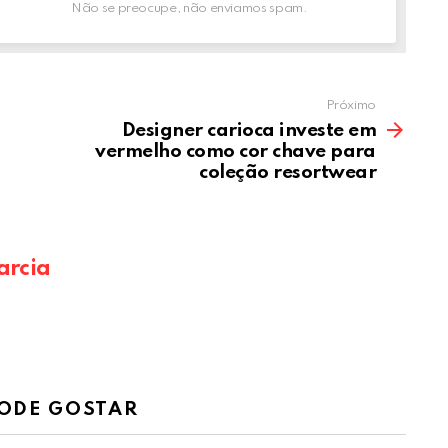
Não se preocupe, não enviamos spam.
Próximo
Designer carioca investe em
vermelho como cor chave para
coleção resortwear
arcia
ODE GOSTAR