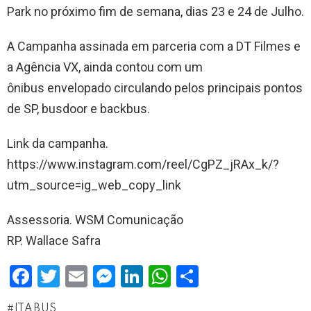
Park no próximo fim de semana, dias 23 e 24 de Julho.
A Campanha assinada em parceria com a DT Filmes e
a Agência VX, ainda contou com um
ônibus envelopado circulando pelos principais pontos
de SP, busdoor e backbus.
Link da campanha.
https://www.instagram.com/reel/CgPZ_jRAx_k/?
utm_source=ig_web_copy_link
Assessoria. WSM Comunicação
RP. Wallace Safra
F
T
E
M
Li
W
S
a
wi
m
es
n
h
h
ITABUS