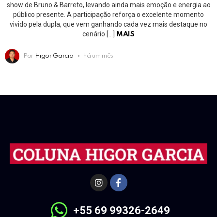
show de Bruno & Barreto, levando ainda mais emoção e energia ao
público presente. A participação reforça o excelente momento
vivido pela dupla, que vem ganhando cada vez mais destaque no
cenário […]
MAIS
Por
Higor Garcia
há um mês
+55 69 99326-2649