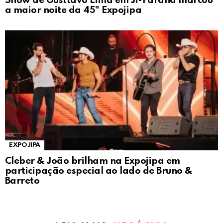
Show de Gusttavo Lima em Ji-Paraná marcou
a maior noite da 45ª Expojipa
EXPOJIPA
Cleber & João brilham na Expojipa em
participação especial ao lado de Bruno &
Barreto