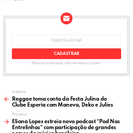
ce
tt
ail
se
ke
at
ar
b
er
n
dI
s
e
o
g
n
A
o
er
p
NEWSLETTER
Seu
k
p
e-
mail:
Não se preocupe, não enviamos spam.
Anterior
Reggae toma conta da Festa Julina do
Clube Esperia com Maneva, Deko e Julies
Próximo
Eliana Lopes estreia novo podcast “Pod Nas
Entrelinhas” com participação de grandes